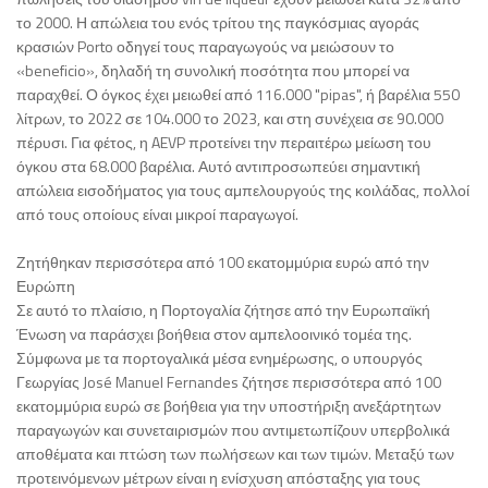
το 2000. Η απώλεια του ενός τρίτου της παγκόσμιας αγοράς
κρασιών Porto οδηγεί τους παραγωγούς να μειώσουν το
«beneficio», δηλαδή τη συνολική ποσότητα που μπορεί να
παραχθεί. Ο όγκος έχει μειωθεί από 116.000 "pipas", ή βαρέλια 550
λίτρων, το 2022 σε 104.000 το 2023, και στη συνέχεια σε 90.000
πέρυσι. Για φέτος, η AEVP προτείνει την περαιτέρω μείωση του
όγκου στα 68.000 βαρέλια. Αυτό αντιπροσωπεύει σημαντική
απώλεια εισοδήματος για τους αμπελουργούς της κοιλάδας, πολλοί
από τους οποίους είναι μικροί παραγωγοί.
Ζητήθηκαν περισσότερα από 100 εκατομμύρια ευρώ από την
Ευρώπη
Σε αυτό το πλαίσιο, η Πορτογαλία ζήτησε από την Ευρωπαϊκή
Ένωση να παράσχει βοήθεια στον αμπελοοινικό τομέα της.
Σύμφωνα με τα πορτογαλικά μέσα ενημέρωσης, ο υπουργός
Γεωργίας José Manuel Fernandes ζήτησε περισσότερα από 100
εκατομμύρια ευρώ σε βοήθεια για την υποστήριξη ανεξάρτητων
παραγωγών και συνεταιρισμών που αντιμετωπίζουν υπερβολικά
αποθέματα και πτώση των πωλήσεων και των τιμών. Μεταξύ των
προτεινόμενων μέτρων είναι η ενίσχυση απόσταξης για τους