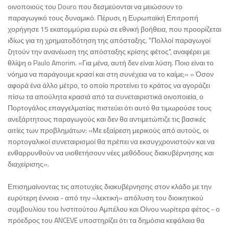
οινοποιούς του Douro που δεσμεύονται να μειώσουν το
παραγωγικό τους δυναμικό. Πέρυσι, η Ευρωπαϊκή Επιτροπή
χορήγησε 15 εκατομμύρια ευρώ σε εθνική βοήθεια, που προορίζεται
ιδίως για τη χρηματοδότηση της απόσταξης. "Πολλοί παραγωγοί
ζητούν την ανανέωση της απόσταξης κρίσης φέτος", αναφέρει με
θλίψη ο Paulo Amorim. «Για μένα, αυτή δεν είναι λύση. Ποιο είναι το
νόημα να παράγουμε κρασί και στη συνέχεια να το καίμε;» » Όσον
αφορά ένα άλλο μέτρο, το οποίο προτείνει το κράτος να αγοράζει
πίσω τα απούλητα κρασιά από τα συνεταιριστικά οινοποιεία, ο
Πορτογάλος επαγγελματίας πιστεύει ότι αυτό θα τιμωρούσε τους
ανεξάρτητους παραγωγούς και δεν θα αντιμετώπιζε τις βασικές
αιτίες των προβλημάτων: «Με εξαίρεση μερικούς από αυτούς, οι
πορτογαλικοί συνεταιρισμοί θα πρέπει να εκσυγχρονιστούν και να
ενθαρρυνθούν να υιοθετήσουν νέες μεθόδους διακυβέρνησης και
διαχείρισης».
Επισημαίνοντας τις αποτυχίες διακυβέρνησης στον κλάδο με την
ευρύτερη έννοια - από την «λεκτική» απόλυση του διοικητικού
συμβουλίου του Ινστιτούτου Αμπέλου και Οίνου νωρίτερα φέτος - ο
πρόεδρος του ANCEVE υποστηρίζει ότι τα δημόσια κεφάλαια θα