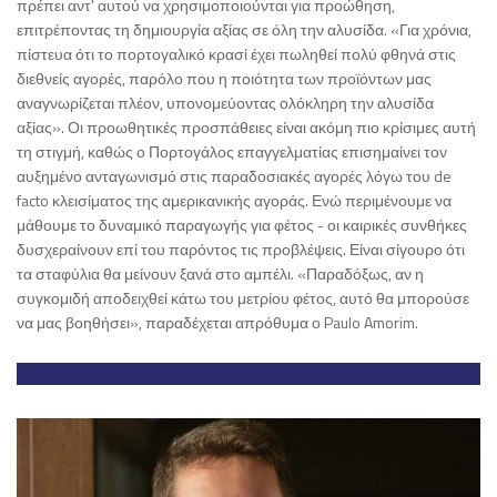
πρέπει αντ' αυτού να χρησιμοποιούνται για προώθηση,
επιτρέποντας τη δημιουργία αξίας σε όλη την αλυσίδα. «Για χρόνια,
πίστευα ότι το πορτογαλικό κρασί έχει πωληθεί πολύ φθηνά στις
διεθνείς αγορές, παρόλο που η ποιότητα των προϊόντων μας
αναγνωρίζεται πλέον, υπονομεύοντας ολόκληρη την αλυσίδα
αξίας». Οι προωθητικές προσπάθειες είναι ακόμη πιο κρίσιμες αυτή
τη στιγμή, καθώς ο Πορτογάλος επαγγελματίας επισημαίνει τον
αυξημένο ανταγωνισμό στις παραδοσιακές αγορές λόγω του de
facto κλεισίματος της αμερικανικής αγοράς. Ενώ περιμένουμε να
μάθουμε το δυναμικό παραγωγής για φέτος - οι καιρικές συνθήκες
δυσχεραίνουν επί του παρόντος τις προβλέψεις. Είναι σίγουρο ότι
τα σταφύλια θα μείνουν ξανά στο αμπέλι. «Παραδόξως, αν η
συγκομιδή αποδειχθεί κάτω του μετρίου φέτος, αυτό θα μπορούσε
να μας βοηθήσει», παραδέχεται απρόθυμα ο Paulo Amorim.