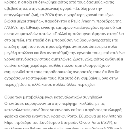
κρίσης, η οποία επιδεινώθηκε φέτος από τους δασμούς και τις
αβεβαιότητες στην αμερικανική αγορά. «Σε όλη μου την
επαγγελματική ζωή, το 2024 ήταν η χειρότερη χρονιά που έχω
βιώσει μέχρι στιγμής», παραδέχεται ο Paulo Amorim, πρόεδρος της
ANCEVE, της Εθνικής ένωσης εμπόρων και εξαγωγέων κρασιού και
οινοπνευματωδών ποτών. «Πολλοί αμπελουργοί άφησαν σταφύλια
στο αμπέλι, είτε επειδή δεν μπορούσαν να βρουν αγοραστές είτε
επειδή η τιμή που τους προσφέρθηκε αντιπροσώπευε μια πολύ
μεγάλη απώλεια και δεν αντιστάθμιζε την εργασία τους μετά από ένα
χρόνο επενδύσεων στους αμπελώνες. Δυστυχώς, φέτος κινδυνεύει
να είναι ακόμη χειρότερα, καθώς πολλοί αμπελουργοί έχουν
ενημερωθεί από τους παραδοσιακούς αγοραστές τους ότι δεν θα
αγοράσουν τα σταφύλια τους. Και αυτό δεν συμβαίνει μόνο στην
περιοχή Douro, αλλά και σε πολλές άλλες περιοχές».
Θύμα των μεταβαλλόμενων καταναλωτικών συνηθειών
Οι εντάσεις κορυφώνονται στην περίφημη κοιλάδα, με τις
καταναλωτικές συνήθειες να ευνοούν επί του παρόντος τα ελαφρά,
φρέσκα κρασιά έναντι των κρασιών Porto. Σύμφωνα με τον Antonio
Filipe, πρόεδρο του Συνδέσμου Εταιρειών Οίνου Porto (AEVP), οι
πωλήσεις του διάσημου vin de liqueur έχουν μειωθεί κατά 32% από