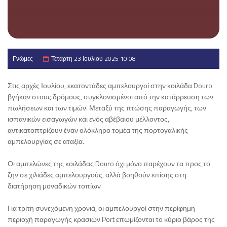
Γνώμες
Τετάρτη 23 Ιουλίου 2025 10:08
Στις αρχές Ιουλίου, εκατοντάδες αμπελουργοί στην κοιλάδα Douro
βγήκαν στους δρόμους, συγκλονισμένοι από την κατάρρευση των
πωλήσεων και των τιμών. Μεταξύ της πτώσης παραγωγής, των
ισπανικών εισαγωγών και ενός αβέβαιου μέλλοντος,
αντικατοπτρίζουν έναν ολόκληρο τομέα της πορτογαλικής
αμπελουργίας σε αταξία.
Οι αμπελώνες της κοιλάδας Douro όχι μόνο παρέχουν τα προς το
ζην σε χιλιάδες αμπελουργούς, αλλά βοηθούν επίσης στη
διατήρηση μοναδικών τοπίων
Για τρίτη συνεχόμενη χρονιά, οι αμπελουργοί στην περίφημη
περιοχή παραγωγής κρασιών Port επωμίζονται το κύριο βάρος της