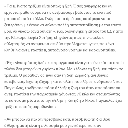
«Για εμένα το τρέξιμο είναι όπως η ζωή. Όσες ανηφόρες και αν
έρχονται μαθαίνουμε να τις ανεβαίνουμε βάζοντας το ένα πόδι
μπροστά από το άλλο. Γνώρισα τα όριά μου, κατάφερα να τα
ξεπεράσω, με έκανε να νιώσω πολλή αυτοπεποίθηση με τον εαυτό
μου, να νιώσω ξανά δυνατή», εξομολογήθηκε η ιατρός του ΕΣΥ από
την Κέρκυρα Σοφία Χυτήρη, εξηγώντας πώς την ωφελεί ο
αθλητισμός να αντιμετωπίσει δύο προβλήματα υγείας που έχει
κληθεί να αντιμετωπίσει, αυτοάνοσο νόσημα και καρκινοπάθεια.
«Έχει γίνει τρόπος ζωής και πραγματικά είναι για εμένα κάτι το οποίο
πλέον δεν μπορώ να γυρίσω πίσω. Μου έδωσε τη ζωή μου πίσω, το
τρέξιμο. Ο μαραθώνιος είναι σαν τη ζωή. Δηλαδή, ανεβαίνεις,
κατεβαίνεις. Έχει τη ζάχαρη και το αλάτι, που λέμε», ανέφερε ο Νίκος
Παγιαυλάς, τονίζοντας πόσο άλλαξε η ζωή του όταν αποφάσισε να
αντιμετωπίσει την παχυσαρκία χάνοντας 70 κιλά και σταματώντας
το κάπνισμα μέσα από την άθληση. Και ήδη ο Νίκος Παγιαυλάς έχει
τρέξει αρκετούς μαραθωνίους.
«Αν μπορώ να πω ότι πρεσβεύω κάτι, πρεσβεύω τη διά βίου
άθληση, αυτή είναι η φιλοσοφία μου γενικότερα, και σαν