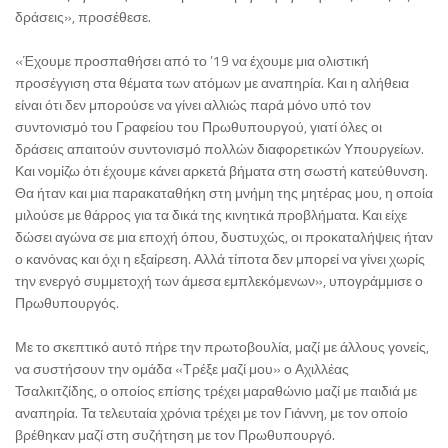
δράσεις», προσέθεσε.
«Έχουμε προσπαθήσει από το ’19 να έχουμε μια ολιστική
προσέγγιση στα θέματα των ατόμων με αναπηρία. Και η αλήθεια
είναι ότι δεν μπορούσε να γίνει αλλιώς παρά μόνο υπό τον
συντονισμό του Γραφείου του Πρωθυπουργού, γιατί όλες οι
δράσεις απαιτούν συντονισμό πολλών διαφορετικών Υπουργείων.
Και νομίζω ότι έχουμε κάνει αρκετά βήματα στη σωστή κατεύθυνση.
Θα ήταν και μια παρακαταθήκη στη μνήμη της μητέρας μου, η οποία
μιλούσε με θάρρος για τα δικά της κινητικά προβλήματα. Και είχε
δώσει αγώνα σε μια εποχή όπου, δυστυχώς, οι προκαταλήψεις ήταν
ο κανόνας και όχι η εξαίρεση. Αλλά τίποτα δεν μπορεί να γίνει χωρίς
την ενεργό συμμετοχή των άμεσα εμπλεκόμενων», υπογράμμισε ο
Πρωθυπουργός.
Με το σκεπτικό αυτό πήρε την πρωτοβουλία, μαζί με άλλους γονείς,
να συστήσουν την ομάδα «Τρέξε μαζί μου» ο Αχιλλέας
Τσαλκιτζίδης, ο οποίος επίσης τρέχει μαραθώνιο μαζί με παιδιά με
αναπηρία. Τα τελευταία χρόνια τρέχει με τον Γιάννη, με τον οποίο
βρέθηκαν μαζί στη συζήτηση με τον Πρωθυπουργό.