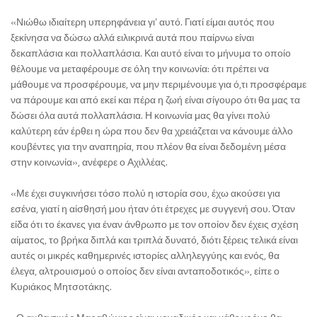
«Νιώθω ιδιαίτερη υπερηφάνεια γι’ αυτό. Γιατί είμαι αυτός που
ξεκίνησα να δώσω αλλά ειλικρινά αυτά που παίρνω είναι
δεκαπλάσια και πολλαπλάσια. Και αυτό είναι το μήνυμα το οποίο
θέλουμε να μεταφέρουμε σε όλη την κοινωνία: ότι πρέπει να
μάθουμε να προσφέρουμε, να μην περιμένουμε για ό,τι προσφέραμε
να πάρουμε και από εκεί και πέρα η ζωή είναι σίγουρο ότι θα μας τα
δώσει όλα αυτά πολλαπλάσια. Η κοινωνία μας θα γίνει πολύ
καλύτερη εάν έρθει η ώρα που δεν θα χρειάζεται να κάνουμε άλλο
κουβέντες για την αναπηρία, που πλέον θα είναι δεδομένη μέσα
στην κοινωνία», ανέφερε ο Αχιλλέας.
«Με έχει συγκινήσει τόσο πολύ η ιστορία σου, έχω ακούσει για
εσένα, γιατί η αίσθησή μου ήταν ότι έτρεχες με συγγενή σου. Όταν
είδα ότι το έκανες για έναν άνθρωπο με τον οποίον δεν έχεις σχέση
αίματος, το βρήκα διπλά και τριπλά δυνατό, διότι ξέρεις τελικά είναι
αυτές οι μικρές καθημερινές ιστορίες αλληλεγγύης και ενός, θα
έλεγα, αλτρουισμού ο οποίος δεν είναι ανταποδοτικός», είπε ο
Κυριάκος Μητσοτάκης.