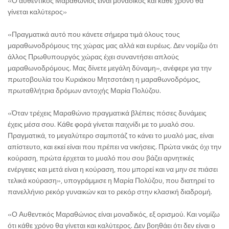
«Ο αυθεντικός Μαραθώνιος είναι μοναδικός και κάθε χρόνο θα
γίνεται καλύτερος»
«Πραγματικά αυτό που κάνετε σήμερα τιμά όλους τους
μαραθωνοδρόμους της χώρας μας αλλά και ευρέως. Δεν νομίζω ότι
άλλος Πρωθυπουργός χώρας έχει συναντήσει απλούς
μαραθωνοδρόμους. Μας δίνετε μεγάλη δύναμη», ανέφερε για την
πρωτοβουλία του Κυριάκου Μητσοτάκη η μαραθωνοδρόμος,
πρωταθλήτρια δρόμων αντοχής Μαρία Πολύζου.
«Όταν τρέχεις Μαραθώνιο πραγματικά βλέπεις πόσες δυνάμεις
έχεις μέσα σου. Κάθε φορά γίνεται παιχνίδι με το μυαλό σου.
Πραγματικά, το μεγαλύτερο σαμποτάζ το κάνει το μυαλό μας, είναι
απίστευτο, και εκεί είναι που πρέπει να νικήσεις. Πρώτα νικάς όχι την
κούραση, πρώτα έρχεται το μυαλό που σου βάζει αρνητικές
ενέργειες και μετά είναι η κούραση, που μπορεί και να μην σε πιάσει
τελικά κούραση», υπογράμμισε η Μαρία Πολύζου, που διατηρεί το
πανελλήνιο ρεκόρ γυναικών και το ρεκόρ στην κλασική διαδρομή.
«Ο Αυθεντικός Μαραθώνιος είναι μοναδικός, εξ ορισμού. Και νομίζω
ότι κάθε χρόνο θα γίνεται και καλύτερος. Δεν βοηθάει ότι δεν είναι ο