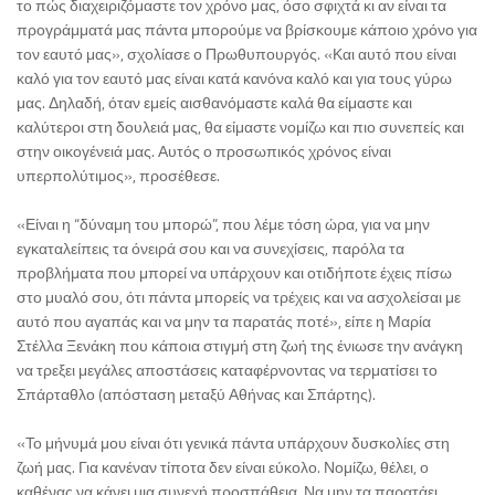
το πώς διαχειριζόμαστε τον χρόνο μας, όσο σφιχτά κι αν είναι τα
προγράμματά μας πάντα μπορούμε να βρίσκουμε κάποιο χρόνο για
τον εαυτό μας», σχολίασε ο Πρωθυπουργός. «Και αυτό που είναι
καλό για τον εαυτό μας είναι κατά κανόνα καλό και για τους γύρω
μας. Δηλαδή, όταν εμείς αισθανόμαστε καλά θα είμαστε και
καλύτεροι στη δουλειά μας, θα είμαστε νομίζω και πιο συνεπείς και
στην οικογένειά μας. Αυτός ο προσωπικός χρόνος είναι
υπερπολύτιμος», προσέθεσε.
«Είναι η “δύναμη του μπορώ”, που λέμε τόση ώρα, για να μην
εγκαταλείπεις τα όνειρά σου και να συνεχίσεις, παρόλα τα
προβλήματα που μπορεί να υπάρχουν και οτιδήποτε έχεις πίσω
στο μυαλό σου, ότι πάντα μπορείς να τρέχεις και να ασχολείσαι με
αυτό που αγαπάς και να μην τα παρατάς ποτέ», είπε η Μαρία
Στέλλα Ξενάκη που κάποια στιγμή στη ζωή της ένιωσε την ανάγκη
να τρεξει μεγάλες αποστάσεις καταφέρνοντας να τερματίσει το
Σπάρταθλο (απόσταση μεταξύ Αθήνας και Σπάρτης).
«Το μήνυμά μου είναι ότι γενικά πάντα υπάρχουν δυσκολίες στη
ζωή μας. Για κανέναν τίποτα δεν είναι εύκολο. Νομίζω, θέλει, ο
καθένας να κάνει μια συνεχή προσπάθεια. Να μην τα παρατάει.