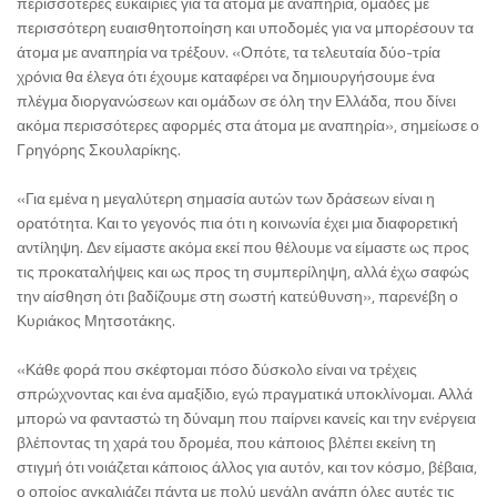
περισσότερες ευκαιρίες για τα άτομα με αναπηρία, ομάδες με
περισσότερη ευαισθητοποίηση και υποδομές για να μπορέσουν τα
άτομα με αναπηρία να τρέξουν. «Οπότε, τα τελευταία δύο-τρία
χρόνια θα έλεγα ότι έχουμε καταφέρει να δημιουργήσουμε ένα
πλέγμα διοργανώσεων και ομάδων σε όλη την Ελλάδα, που δίνει
ακόμα περισσότερες αφορμές στα άτομα με αναπηρία», σημείωσε ο
Γρηγόρης Σκουλαρίκης.
«Για εμένα η μεγαλύτερη σημασία αυτών των δράσεων είναι η
ορατότητα. Και το γεγονός πια ότι η κοινωνία έχει μια διαφορετική
αντίληψη. Δεν είμαστε ακόμα εκεί που θέλουμε να είμαστε ως προς
τις προκαταλήψεις και ως προς τη συμπερίληψη, αλλά έχω σαφώς
την αίσθηση ότι βαδίζουμε στη σωστή κατεύθυνση», παρενέβη ο
Κυριάκος Μητσοτάκης.
«Κάθε φορά που σκέφτομαι πόσο δύσκολο είναι να τρέχεις
σπρώχνοντας και ένα αμαξίδιο, εγώ πραγματικά υποκλίνομαι. Αλλά
μπορώ να φανταστώ τη δύναμη που παίρνει κανείς και την ενέργεια
βλέποντας τη χαρά του δρομέα, που κάποιος βλέπει εκείνη τη
στιγμή ότι νοιάζεται κάποιος άλλος για αυτόν, και τον κόσμο, βέβαια,
ο οποίος αγκαλιάζει πάντα με πολύ μεγάλη αγάπη όλες αυτές τις