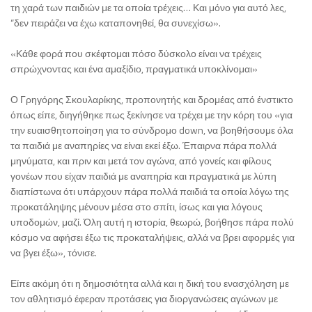
τη χαρά των παιδιών με τα οποία τρέχεις… Και μόνο για αυτό λες,
“δεν πειράζει να έχω καταπονηθεί, θα συνεχίσω».
«Κάθε φορά που σκέφτομαι πόσο δύσκολο είναι να τρέχεις
σπρώχνοντας και ένα αμαξίδιο, πραγματικά υποκλίνομαι»
Ο Γρηγόρης Σκουλαρίκης, προπονητής και δρομέας από ένστικτο
όπως είπε, διηγήθηκε πως ξεκίνησε να τρέχει με την κόρη του «για
την ευαισθητοποίηση για το σύνδρομο down, να βοηθήσουμε όλα
τα παιδιά με αναπηρίες να είναι εκεί έξω. Έπαιρνα πάρα πολλά
μηνύματα, και πριν και μετά τον αγώνα, από γονείς και φίλους
γονέων που είχαν παιδιά με αναπηρία και πραγματικά με λύπη
διαπίστωνα ότι υπάρχουν πάρα πολλά παιδιά τα οποία λόγω της
προκατάληψης μένουν μέσα στο σπίτι, ίσως και για λόγους
υποδομών, μαζί. Όλη αυτή η ιστορία, θεωρώ, βοήθησε πάρα πολύ
κόσμο να αφήσει έξω τις προκαταλήψεις, αλλά να βρει αφορμές για
να βγει έξω», τόνισε.
Είπε ακόμη ότι η δημοσιότητα αλλά και η δική του ενασχόληση με
τον αθλητισμό έφεραν προτάσεις για διοργανώσεις αγώνων με