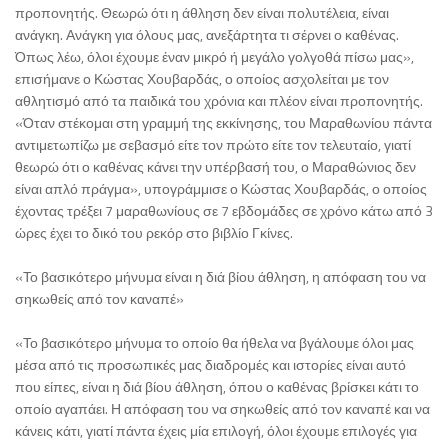
προπονητής. Θεωρώ ότι η άθληση δεν είναι πολυτέλεια, είναι
ανάγκη. Ανάγκη για όλους μας, ανεξάρτητα τι σέρνει ο καθένας.
Όπως λέω, όλοι έχουμε έναν μικρό ή μεγάλο γολγοθά πίσω μας»,
επισήμανε ο Κώστας Χουβαρδάς, ο οποίος ασχολείται με τον
αθλητισμό από τα παιδικά του χρόνια και πλέον είναι προπονητής.
«Όταν στέκομαι στη γραμμή της εκκίνησης, του Μαραθωνίου πάντα
αντιμετωπίζω με σεβασμό είτε τον πρώτο είτε τον τελευταίο, γιατί
θεωρώ ότι ο καθένας κάνει την υπέρβασή του, ο Μαραθώνιος δεν
είναι απλό πράγμα», υπογράμμισε ο Κώστας Χουβαρδάς, ο οποίος
έχοντας τρέξει 7 μαραθωνίους σε 7 εβδομάδες σε χρόνο κάτω από 3
ώρες έχει το δικό του ρεκόρ στο βιβλίο Γκίνες.
«Το βασικότερο μήνυμα είναι η διά βίου άθληση, η απόφαση του να
σηκωθείς από τον καναπέ»
«Το βασικότερο μήνυμα το οποίο θα ήθελα να βγάλουμε όλοι μας
μέσα από τις προσωπικές μας διαδρομές και ιστορίες είναι αυτό
που είπες, είναι η διά βίου άθληση, όπου ο καθένας βρίσκει κάτι το
οποίο αγαπάει. Η απόφαση του να σηκωθείς από τον καναπέ και να
κάνεις κάτι, γιατί πάντα έχεις μία επιλογή, όλοι έχουμε επιλογές για