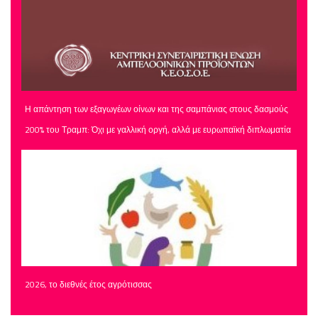
Η απάντηση των εξαγωγέων οίνων και της σαμπάνιας στους δασμούς
200% του Τραμπ: Όχι με γαλλική οργή, αλλά με ευρωπαϊκή διπλωματία
2026, το διεθνές έτος αγρότισσας