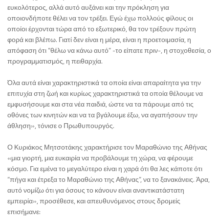
ευκολότερος, αλλά αυτό αυξάνει και την πρόκληση για
οποιονδήποτε θέλει να τον τρέξει. Εγώ έχω πολλούς φίλους οι
οποίοι έρχονται τώρα από το εξωτερικό, θα τον τρέξουν πρώτη
φορά και βλέπω. Γιατί δεν είναι η μέρα, είναι η προετοιμασία, η
απόφαση ότι “θέλω να κάνω αυτό” -το είπατε πριν-, η στοχοθεσία, ο
προγραμματισμός, η πειθαρχία.
Όλα αυτά είναι χαρακτηριστικά τα οποία είναι απαραίτητα για την
επιτυχία στη ζωή και κυρίως χαρακτηριστικά τα οποία θέλουμε να
εμφυσήσουμε και στα νέα παιδιά, ώστε να τα πάρουμε από τις
οθόνες των κινητών και να τα βγάλουμε έξω, να αγαπήσουν την
άθληση», τόνισε ο Πρωθυπουργός.
Ο Κυριάκος Μητσοτάκης χαρακτήρισε τον Μαραθώνιο της Αθήνας
«μια γιορτή, μια ευκαιρία να προβάλουμε τη χώρα, να φέρουμε
κόσμο. Για εμένα το μεγαλύτερο είναι η χαρά ότι θα λες κάποτε ότι
“πήγα και έτρεξα το Μαραθώνιο της Αθήνας”, να το ξανακάνεις. Άρα,
αυτό νομίζω ότι για όσους το κάνουν είναι αναντικατάστατη
εμπειρία», προσέθεσε, και απευθυνόμενος στους δρομείς
επισήμανε: