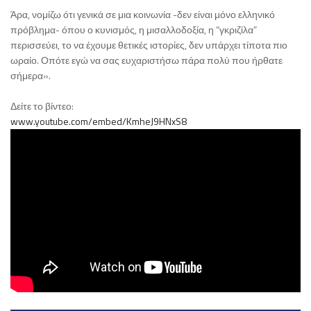
Άρα, νομίζω ότι γενικά σε μια κοινωνία -δεν είναι μόνο ελληνικό
πρόβλημα- όπου ο κυνισμός, η μισαλλοδοξία, η “γκριζίλα”
περισσεύει, το να έχουμε θετικές ιστορίες, δεν υπάρχει τίποτα πιο
ωραίο. Οπότε εγώ να σας ευχαριστήσω πάρα πολύ που ήρθατε
σήμερα».
Δείτε το βίντεο:
www.youtube.com/embed/KmheJ9HNxS8