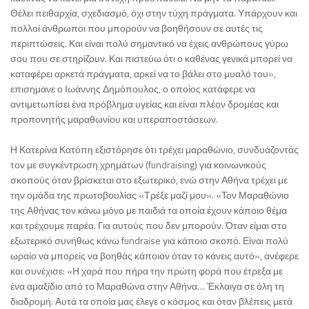
Θέλει πειθαρχία, σχεδιασμό, όχι στην τύχη πράγματα. Υπάρχουν και
πολλοί άνθρωποι που μπορούν να βοηθήσουν σε αυτές τις
περιπτώσεις. Και είναι πολύ σημαντικό να έχεις ανθρώπους γύρω
σου που σε στηρίζουν. Και πιστεύω ότι ο καθένας γενικά μπορεί να
καταφέρει αρκετά πράγματα, αρκεί να το βάλει στο μυαλό του»,
επισημανε ο Ιωάννης Δημόπουλος, ο οποίος κατάφερε να
αντιμετωπίσει ένα πρόβλημα υγείας και είναι πλέον δρομέας και
προπονητής μαραθωνίου και υπεραποστάσεων.
Η Κατερίνα Κατόπη εξιστόρησε ότι τρέχει μαραθώνιο, συνδυάζοντάς
τον με συγκέντρωση χρημάτων (fundraising) για κοινωνικούς
σκοπούς όταν βρίσκεται στο εξωτερικό, ενώ στην Αθήνα τρέχει με
την ομάδα της πρωτοβουλίας «Τρέξε μαζί μου». «Τον Μαραθώνιο
της Αθήνας τον κάνω μόνο με παιδιά τα οποία έχουν κάποιο θέμα
και τρέχουμε παρέα. Για αυτούς που δεν μπορούν. Όταν είμαι στο
εξωτερικό συνήθως κάνω fundraise για κάποιο σκοπό. Είναι πολύ
ωραίο να μπορείς να βοηθάς κάποιον όταν το κάνεις αυτό», ανέφερε
και συνέχισε: «Η χαρά που πήρα την πρώτη φορά που έτρεξα με
ένα αμαξίδιο από το Μαραθώνα στην Αθήνα… Έκλαιγα σε όλη τη
διαδρομή. Αυτά τα οποία μας έλεγε ο κόσμος και όταν βλέπεις μετά