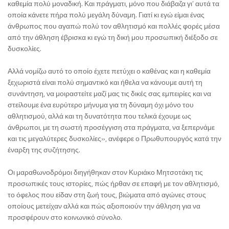
καθεμία πολύ μοναδική. Και πράγματι, μόνο που διάβαζα γι’ αυτά τα
οποία κάνετε πήρα πολύ μεγάλη δύναμη. Γιατί κι εγώ είμαι ένας
άνθρωπος που αγαπώ πολύ τον αθλητισμό και πολλές φορές μέσα
από την άθληση έβρισκα κι εγώ τη δική μου προσωπική διέξοδο σε
δυσκολίες.
Αλλά νομίζω αυτό το οποίο έχετε πετύχει ο καθένας και η καθεμία
ξεχωριστά είναι πολύ σημαντικό και ήθελα να κάνουμε αυτή τη
συνάντηση, να μοιραστείτε μαζί μας τις δικές σας εμπειρίες και να
στείλουμε ένα ευρύτερο μήνυμα για τη δύναμη όχι μόνο του
αθλητισμού, αλλά και τη δυνατότητα που τελικά έχουμε ως
άνθρωποι, με τη σωστή προσέγγιση στα πράγματα, να ξεπερνάμε
και τις μεγαλύτερες δυσκολίες», ανέφερε ο Πρωθυπουργός κατά την
έναρξη της συζήτησης.
Οι μαραθωνοδρόμοι διηγήθηκαν στον Κυριάκο Μητσοτάκη τις
προσωπικές τους ιστορίες, πώς ήρθαν σε επαφή με τον αθλητισμό,
το όφελος που είδαν στη ζωή τους, βιώματα από αγώνες στους
οποίους μετείχαν αλλά και πώς αξιοποιούν την άθληση για να
προσφέρουν στο κοινωνικό σύνολο.