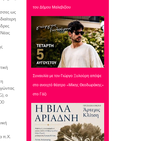
του Δήμου Μαλεβιζίου
ώσσες ως
διαίτερη
έδρες
 Νέας
ής
τική
Συναυλία με τον Γιώργο Ξυλούρη απόψε
τη
στο ανοιχτό θέατρο «Μίκης Θεοδωράκης»
ογώντας
στο Γάζι
), ο
00
νική
α π.Χ.