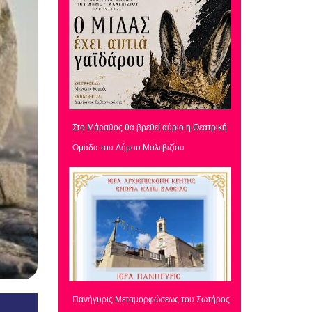
Στο Μάραθος θα βρεθεί αύριο η Θεατρική
Ομάδα του Δήμου Μαλεβιζίου
Πανήγυρις Μεταμορφώσεως του Σωτήρος