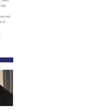
έχει
εων και
ι οι
,