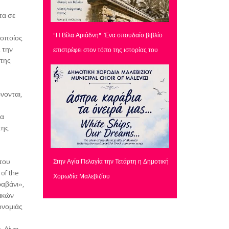
τα σε
"Η Βίλα Αριάδνη": Ένα σπουδαίο βιβλίο
 οποίος
 την
επιστρέφει στον τόπο της ιστορίας του
 της
νονται,
ρα
της
του
Στην Αγία Πελαγία την Τετάρτη η Δημοτική
of the
Χορωδία Μαλεβιζίου
ραβάνι»,
τικών
ονομιάς
 Δίνει