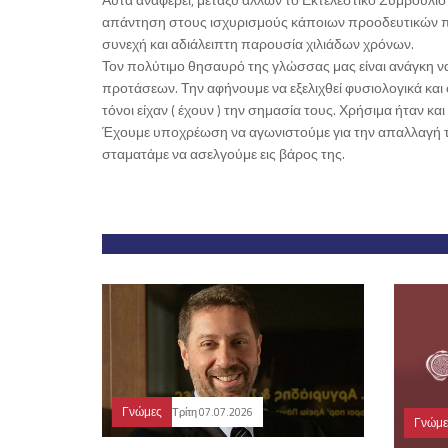
απάντηση στους ισχυρισμούς κάποιων προοδευτικών πως
συνεχή και αδιάλειπτη παρουσία χιλιάδων χρόνων.
Τον πολύτιμο θησαυρό της γλώσσας μας είναι ανάγκη να
προτάσεων. Την αφήνουμε να εξελιχθεί φυσιολογικά και ό
τόνοι είχαν ( έχουν ) την σημασία τους. Χρήσιμα ήταν και 
Έχουμε υποχρέωση να αγωνιστούμε για την απαλλαγή της
σταματάμε να ασελγούμε εις βάρος της.
Γνώμες
Τρίτη 07.07.2026
Γνώμε