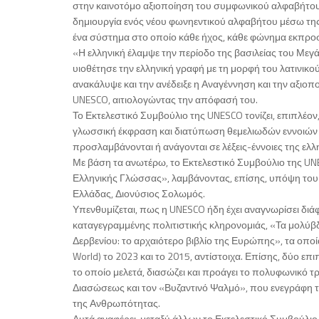
στην καινοτόμο αξιοποίηση του συμφωνικού αλφαβήτου 
δημιουργία ενός νέου φωνηεντικού αλφαβήτου μέσω τ
ένα σύστημα στο οποίο κάθε ήχος, κάθε φώνημα εκπρο
«Η ελληνική έλαμψε την περίοδο της βασιλείας του Μεγά
υιοθέτησε την ελληνική γραφή με τη μορφή του λατινι
ανακάλυψε και την ανέδειξε η Αναγέννηση και την αξιοπ
UNESCO, αιτιολογώντας την απόφασή του.
Το Εκτελεστικό Συμβούλιο της UNESCO τονίζει, επιπλέον
γλωσσική έκφραση και διατύπωση θεμελιωδών εννοιών κα
προσλαμβάνονται ή ανάγονται σε λέξεις-έννοιες της ελ
Με βάση τα ανωτέρω, το Εκτελεστικό Συμβούλιο της U
Ελληνικής Γλώσσας», λαμβάνοντας, επίσης, υπόψη του ό
Ελλάδας, Διονύσιος Σολωμός.
Υπενθυμίζεται, πως η UNESCO ήδη έχει αναγνωρίσει διάφ
καταγεγραμμένης πολιτιστικής κληρονομιάς, «Τα μολύβ
Δερβενίου: το αρχαιότερο βιβλίο της Ευρώπης», τα οπ
World) το 2023 και το 2015, αντίστοιχα. Επίσης, δύο ε
το οποίο μελετά, διασώζει και προάγει το πολυφωνικό
Διασώσεως και τον «Βυζαντινό Ψαλμό», που ενεγράφη 
της Ανθρωπότητας.
Αυτά αναφέρει, μεταξύ άλλων το Εκτελεστικό Συμβούλιο 