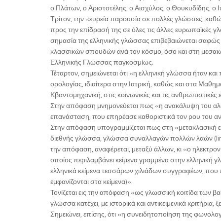
ο Πλάτων, ο Αριστοτέλης, ο Αισχύλος, ο Θουκυδίδης, ο 
Τρίτον, την «ευρεία παρουσία σε πολλές γλώσσες, καθώς
προς την επίδρασή της σε όλες τις άλλες ευρωπαϊκές γλ
σημασία της ελληνικής γλώσσας επιβεβαιώνεται σαφώς α
κλασσικών σπουδών ανά τον κόσμο, όσο και στη μεσαιων
Ελληνικής Γλώσσας παγκοσμίως.
Τέταρτον, σημειώνεται ότι «η ελληνική γλώσσα ήταν και
ορολογίας, ιδιαίτερα στην Ιατρική, καθώς και στα Μαθη
Κβαντομηχανική, στις κοινωνικές και τις ανθρωπιστικές 
Στην απόφαση μνημονεύεται πως «η ανακάλυψη του αλφ
επανάσταση, που επηρέασε καθοριστικά τον ρου του αν
Στην απόφαση υπογραμμίζεται πως στη «μετακλασική ελλ
διεθνής γλώσσα, γλώσσα συναλλαγών πολλών λαών (lingu
την απόφαση, αναφέρεται, μεταξύ άλλων, κι «ο ηλεκτρο
οποίος περιλαμβάνει κείμενα γραμμένα στην ελληνική γ
ελληνικά κείμενα τεσσάρων χιλιάδων συγγραφέων, που 
εμφανίζονται στα κείμενα)».
Τονίζεται εις την απόφαση «ως γλωσσική κοιτίδα των βα
γλώσσα κατέχει, με ιστορικά και αντικειμενικά κριτήρι
Σημειώνει, επίσης, ότι «η συνειδητοποίηση της φωνολο