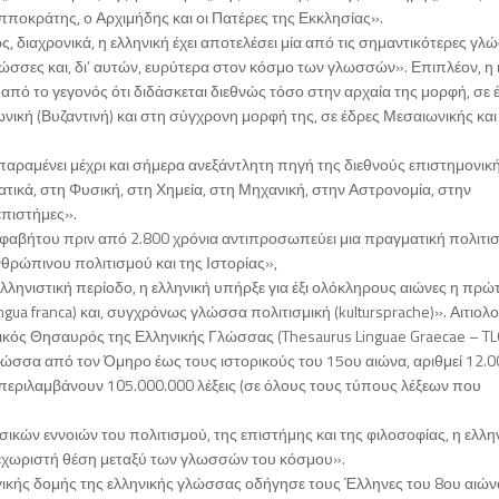
Ιπποκράτης, ο Αρχιμήδης και οι Πατέρες της Εκκλησίας».
, διαχρονικά, η ελληνική έχει αποτελέσει μία από τις σημαντικότερες γλ
ώσσες και, δι’ αυτών, ευρύτερα στον κόσμο των γλωσσών». Επιπλέον, η ι
πό το γεγονός ότι διδάσκεται διεθνώς τόσο στην αρχαία της μορφή, σε 
ική (Βυζαντινή) και στη σύγχρονη μορφή της, σε έδρες Μεσαιωνικής και
 παραμένει μέχρι και σήμερα ανεξάντλητη πηγή της διεθνούς επιστημονικ
ματικά, στη Φυσική, στη Χημεία, στη Μηχανική, στην Αστρονομία, στην
επιστήμες».
αβήτου πριν από 2.800 χρόνια αντιπροσωπεύει μια πραγματική πολιτισ
θρώπινου πολιτισμού και της Ιστορίας»,
ηνιστική περίοδο, η ελληνική υπήρξε για έξι ολόκληρους αιώνες η πρώ
a franca) και, συγχρόνως γλώσσα πολιτισμική (kultursprache)». Αιτιολ
νικός Θησαυρός της Ελληνικής Γλώσσας (Thesaurus Linguae Graecae – TLG
λώσσα από τον Όμηρο έως τους ιστορικούς του 15ου αιώνα, αριθμεί 12.0
περιλαμβάνουν 105.000.000 λέξεις (σε όλους τους τύπους λέξεων που
σικών εννοιών του πολιτισμού, της επιστήμης και της φιλοσοφίας, η ελλη
α, ξεχωριστή θέση μεταξύ των γλωσσών του κόσμου».
γικής δομής της ελληνικής γλώσσας οδήγησε τους Έλληνες του 8ου αιών