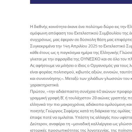
Η διεθνής κοινότητα έκανε ένα πολύτιμο δώρο εις την Ε
ομόφωνη απόφαση του Εκτελεστικού Συμβουλίου της έκ
συγχρόνως, μας έφεραν σε δύσκολη θέση μας επιφόρτισ
Συγκεκριμένα την 14η Απριλίου 2025 το Εκτελεστικό Σ
κάθε έτους ως η παγκόσμια ημέρα της Ελληνικής Γλώσσ
γίνεται με την σφραγίδα της ΟΥΝΕΣΚΟ και σε όλο τον π
Ας αφήσουμε να μιλήσει ο ίδιος ο Οργανισμός για τους
είναι φορέας πολιτισμού, κιβωτός αξιών, εννοιών, ταυτ
και συνεννόησης». Μεταξύ των χιλιάδων γλωσσών του 
χαρακτηριστικά.
Πρώτον, «την αδιάσπαστη συνέχεια 40 αιώνων προφορ
γραμμική γραφή Β’, ή τουλάχιστον 28 αιώνες γραπτής π
ελληνικά την πιο μακροχρόνια, αδιάκοπα ομιλούμενη κα
ποιητής Γεώργιος Σεφέρης κατά τη διάρκεια της ομιλία
έπαψε ποτέ να ομιλείται. Υπέστη τις αλλαγές που υφίστα
Δεύτερον, αναφέρει τη «μοναδική καλλιέργεια ως γλώσσα
ιστορικές προσωπικότητες της λογοτεχνίας, της ποίησης