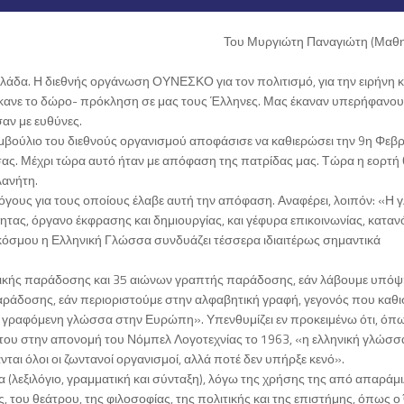
Του Μυργιώτη Παναγιώτη (Μαθη
λλάδα. Η διεθνής οργάνωση ΟΥΝΕΣΚΟ για τον πολιτισμό, για την ειρήνη κ
ανε το δώρο- πρόκληση σε μας τους Έλληνες. Μας έκαναν υπερήφανου
αν με ευθύνες.
υμβούλιο του διεθνούς οργανισμού αποφάσισε να καθιερώσει την 9η Φεβ
ας. Μέχρι τώρα αυτό ήταν με απόφαση της πατρίδας μας. Τώρα η εορτή
λανήτη.
 λόγους για τους οποίους έλαβε αυτή την απόφαση. Αναφέρει, λοιπόν: «Η
ότητας, όργανο έκφρασης και δημιουργίας, και γέφυρα επικοινωνίας, κατα
κόσμου η Ελληνική Γλώσσα συνδυάζει τέσσερα ιδιαιτέρως σημαντικά
ικής παράδοσης και 35 αιώνων γραπτής παράδοσης, εάν λάβουμε υπόψ
αράδοσης, εάν περιοριστούμε στην αλφαβητική γραφή, γεγονός που καθι
ι γραφόμενη γλώσσα στην Ευρώπη». Υπενθυμίζει εν προκειμένω ότι, όπω
ς του στην απονομή του Νόμπελ Λογοτεχνίας το 1963, «η ελληνική γλώσσ
νται όλοι οι ζωντανοί οργανισμοί, αλλά ποτέ δεν υπήρξε κενό».
 (λεξιλόγιο, γραμματική και σύνταξη), λόγω της χρήσης της από απαράμι
, του θεάτρου, της φιλοσοφίας, της πολιτικής και της επιστήμης, όπως 