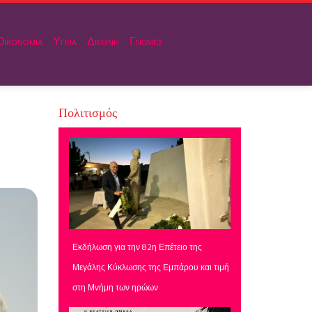
Οικονομια
Υγεια
Διεθνη
Γνωμες
Πολιτισμός
Εκδήλωση για την 82η Επέτειο της
Μεγάλης Κύκλωσης της Εμπάρου και τιμή
στη Μνήμη των ηρώων