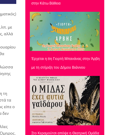
στην Κάτω Βάθεια
ματικός)
.λπ. με
ς, αλλά
ρουαρίου
 θα
Έρχεται η 8η Γιορτή Μπανάνας στην Άρβη
 γλώσσα
με τη στήριξη του Δήμου Βιάννου
νόησης
η τη
στά τα
ς είπε ο
α δεν
λλες
ο Όμηρος,
Στο Κεραμούτσι απόψε η Θεατρική Ομάδα