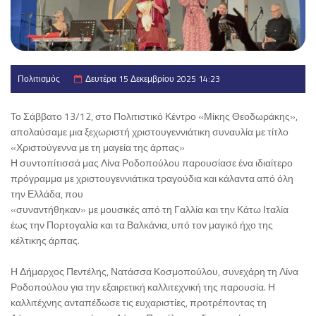
Πολιτισμός
Δευτέρα 15 Δεκεμβρίου 2025 14:23
Το Σάββατο 13/12, στο Πολιτιστικό Κέντρο «Μίκης Θεοδωράκης»,
απολαύσαμε μια ξεχωριστή χριστουγεννιάτικη συναυλία με τίτλο
«Χριστούγεννα με τη μαγεία της άρπας»
Η συντοπίτισσά μας Λίνα Ροδοπούλου παρουσίασε ένα ιδιαίτερο
πρόγραμμα με χριστουγεννιάτικα τραγούδια και κάλαντα από όλη
την Ελλάδα, που
«συναντήθηκαν» με μουσικές από τη Γαλλία και την Κάτω Ιταλία
έως την Πορτογαλία και τα Βαλκάνια, υπό τον μαγικό ήχο της
κέλτικης άρπας.
Η Δήμαρχος Πεντέλης, Νατάσσα Κοσμοπούλου, συνεχάρη τη Λίνα
Ροδοπούλου για την εξαιρετική καλλιτεχνική της παρουσία. Η
καλλιτέχνης ανταπέδωσε τις ευχαριστίες, προτρέποντας τη