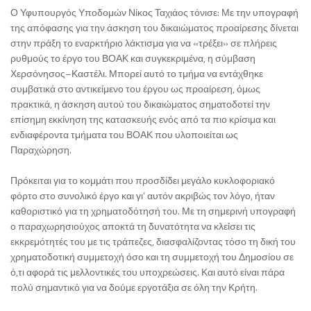
Ο Υφυπουργός Υποδομών Νίκος Ταχιάος τόνισε: Με την υπογραφή
της απόφασης για την άσκηση του δικαιώματος προαίρεσης δίνεται
στην πράξη το εναρκτήριο λάκτισμα για να «τρέξει» σε πλήρεις
ρυθμούς το έργο του ΒΟΑΚ και συγκεκριμένα, η σύμβαση
Χερσόνησος–Καστέλι. Μπορεί αυτό το τμήμα να εντάχθηκε
συμβατικά στο αντικείμενο του έργου ως προαίρεση, όμως
πρακτικά, η άσκηση αυτού του δικαιώματος σηματοδοτεί την
επίσημη εκκίνηση της κατασκευής ενός από τα πιο κρίσιμα και
ενδιαφέροντα τμήματα του ΒΟΑΚ που υλοποιείται ως
Παραχώρηση.
Πρόκειται για το κομμάτι που προσδίδει μεγάλο κυκλοφοριακό
φόρτο στο συνολικό έργο και γι’ αυτόν ακριβώς τον λόγο, ήταν
καθοριστικό για τη χρηματοδότησή του. Με τη σημερινή υπογραφή
ο παραχωρησιούχος αποκτά τη δυνατότητα να κλείσει τις
εκκρεμότητές του με τις τράπεζες, διασφαλίζοντας τόσο τη δική του
χρηματοδοτική συμμετοχή όσο και τη συμμετοχή του Δημοσίου σε
ό,τι αφορά τις μελλοντικές του υποχρεώσεις. Και αυτό είναι πάρα
πολύ σημαντικό για να δούμε εργοτάξια σε όλη την Κρήτη.