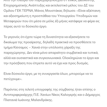
Επιχειρηματικής Ανάπτυξης και εκτελεστικό μέλος του ΔΣ του
Ομίλου ΓΕΚ ΤΕΡΝΑ, Μάνος Μουστάκας δήλωσε: «Είναι αξιέπαινη
και αξιοσημείωτη η προσπάθεια του Υπουργείου Υποδομών και
Μεταφορών που ότι μέσα σε μόλις έξι μήνες κατάφερε να φέρει εις
πέρας αυτό το δύσκολο έργο.
Το γεγονός ότι έχετε τώρα τη δυνατότητα να εξασκήσετε το
δικαίωμα της προαίρεσης, δηλαδή πρακτικά να προσθέσετε το
τμήμα Κίσσαμος – Χανιά στην υπόλοιπη χάραξη της
παραχώρησης. Δεν είναι μόνο απαραίτητο συμβατικά και τυπικά,
αλλά και ουσιαστικά και συγκοινωνιακά. Ολοκληρώνει το έργο και
την πρόσβαση που έπρεπε αυτό να έχει και προς δυσμάς.
Είναι δύσκολο έργο, με τη συνεργασία όλων, μπορούμε να το
πετύχουμε».
Παρόντες στη τελετή υπογραφής της σύμβασης ήταν επίσης ο
Αντιπεριφερειάρχης Π.Ε. Χανίων Νίκος Καλογερής και ο Δήμαρχος
Πλατανιά Ιωάννης Μαλανδράκης.