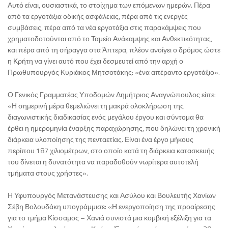
Αυτό είναι, ουσιαστικά, το στοίχημα των επόμενων ημερών. Πέρα
από τα εργοτάξια οδικής ασφάλειας, πέρα από τις ενεργές
συμβάσεις, πέρα από τα νέα εργοτάξια στις παρακάμψεις που
χρηματοδοτούνται από το Ταμείο Ανάκαμψης και Ανθεκτικότητας,
και πέρα από τη σήραγγα στα Άπτερα, πλέον ανοίγει ο δρόμος ώστε
η Κρήτη να γίνει αυτό που έχει δεσμευτεί από την αρχή ο
Πρωθυπουργός Κυριάκος Μητσοτάκης: «ένα απέραντο εργοτάξιο».
Ο Γενικός Γραμματέας Υποδομών Δημήτριος Αναγνώπουλος είπε:
«Η σημερινή μέρα θεμελιώνει τη μακρά ολοκλήρωση της
διαγωνιστικής διαδικασίας ενός μεγάλου έργου και σύντομα θα
έρθει η ημερομηνία έναρξης παραχώρησης, που δηλώνει τη χρονική
διάρκεια υλοποίησης της πενταετίας. Είναι ένα έργο μήκους
περίπου 187 χιλιομέτρων, στο οποίο κατά τη διάρκεια κατασκευής
του δίνεται η δυνατότητα να παραδοθούν νωρίτερα αυτοτελή
τμήματα στους χρήστες».
Η Υφυπουργός Μετανάστευσης και Ασύλου και Βουλευτής Χανίων
Σέβη Βολουδάκη υπογράμμισε: «Η ενεργοποίηση της προαίρεσης
για το τμήμα Κίσσαμος – Χανιά συνιστά μια κομβική εξέλιξη για τα