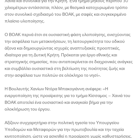
Χανιά και συνολικά για την Κρήτη. Ένα τμήμα μήκους περίπου 30
χιλιομέτρων εντάσσεται, πλέον, με θεσμικά κατοχυρωμένο τρόπο
στον συνολικό σχεδιασμό του ΒΟΑΚ, με σαφές και συγκεκριμένο
πλαίσιο υλοποίησης.
Ο ΒΟΑΚ περνά έτσι σε ουσιαστική φάση υλοποίησης, ενισχύοντας
την ασφάλεια των μετακινήσεων, τη λειτουργικότητα του οδικού
άξονα και δημιουργώντας ισχυρές αναπτυξιακές προοπτικές,
ιδιαίτερα για τη Δυτική Κρήτη. Πρόκειται για έργο εθνικής και
στρατηγικής σημασίας, που ανταποκρίνεται σε διαχρονικές ανάγκες
και συμβάλλει ουσιαστικά στη βελτίωση της ποιότητας ζωής και
στην ασφάλεια των πολιτών σε ολόκληρο το νησί».
Η Βουλευτής Χανίων Ντόρα Μπακογιάννη ανέφερε: «Η
ενεργοποίηση της προαίρεσης για το τμήμα Κίσσαμος – Χανιά του
ΒΟΑΚ αποτελεί ένα ουσιαστικό και αναγκαίο βήμα για την
ολοκλήρωση του έργου.
Αξίζουν συγχαρητήρια στην πολιτική ηγεσία του Υπουργείου
Υποδομών και Μεταφορών για την πρωτοβουλία και την ταχεία
κινητοποίηση, ώστε να ασκηθεί η προαίρεση χωρίς καθυστερήσεις.