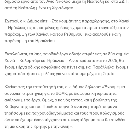
δημόσιο έργο από τον Άγιο Νικόλαο μέχρι τη Νεάπολη και στο ΣΔΙΤ,
από τη Νεάπολη μέχρι τη Χερσόνησο.
Σχετικά, ο κ. Δήμας είπε: «Στο κομμάτι της παραχώρησης, στο Χανιά
– Ηράκλειο, τις περασμένες ημέρες είχαμε τα πρώτα εργοτάξια στην
παράκαμψη των Χανίων και του Ρεθύμνου, ενώ ακολουθεί και η
παράκαμψη του Ηρακλείου.
Εκτελούνται, επίσης, τα οδικά έργα οδικής ασφάλειας σε δύο σημεία:
Χανιά – Κολυμπάρι και Ηράκλειο – Λινοπεράματα και το 2026, θα
έχουμε έργα οδικής ασφάλειας σε πέντε σημεία. Παράλληλα, έχουμε
χρηματοδοτήσει τις μελέτες για να φτάσουμε μέχρι τη Σητεία.
Κλείνοντας την τοποθέτησή του, ο κ. Δήμας δήλωσε: «Έχουμε μια
συνολική στρατηγική για το ΒΟΑΚ, με διαφορετική ωριμότητα
ανάλογα με το έργο. Όμως, ο κοινός τόπος και η βούληση της
Κυβέρνησης και του Πρωθυπουργού είναι να μπορέσουμε να
τηρήσουμε και τα χρονοδιαγράμματα και τους προϋπολογισμούς,
ώστε να έχουμε έναν σύγχρονο αυτοκινητόδρομο που θα συνδέει
τη μία άκρη της Κρήτης με την άλλη».