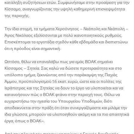
κατάληξη συζητήσεων ετών. Συμφωνήσαμε στην προαίρεση για την
Κίσσαμο, αναγνωρίζοντας την υψηλή καθημερινή επισκεψιμότητα
της περιοχής.
Την ίδια στιγμή, τα τμήματα Χερσόνησος – Νεάπολη και Νεάπολη –
Άγιος Νικόλαος εξελίσσονται με πολύ ικανοποιητικούς ρυθμούς.
Επισκέπτομαι τα εργοτάξια σχεδόν κάθε εβδομάδα και διαπιστώνω
ότι η πρόοδος είναι σημαντική.
Ωστόσο, θέλω να επαναλάβω πως για εμάς ΒΟΑΚ σημαίνει
Κίσσαμος – Σητεία. Σας καλώ να δώσετε προτεραιότητα και στο
υπόλοιπο τμήμα, ξεκινώντας από την παράκαμψη της Παχιάς
Άμμου, προϋπολογισμού 56 εκατ. ευρώ, ώστε και οι πολίτες της
Ιεράπετρας και της Σητείας να δουν το έργο να υλοποιείται και να
κατανοήσουν πώς ο ΒΟΑΚ φτάνει στην περιοχή τους. Θέλω να
ευχαριστήσω την ηγεσία του Υπουργείου Υποδομών, διότι
αποδεικνύεται στην πράξη ότι όταν συνεργαζόμαστε και μιλάμε την
ίδια γλώσσα, μπορούν να υλοποιηθούν ακόμη και τα πιο απαιτητικά
έργα, όπως ο ΒΟΑΚ».
Από την πλευρά του παραχωρησιούχου ο Γενικός Διευθυντής