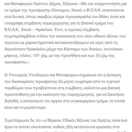
και Μεταφορών Χρίστος Δήμας, δήλωσε: «Με την ενεργοποίηση για
το τμήμα της προαίρεσης Κίσσαμος-Χανιά, ο Β.Ο.Α.Κ. επεκτείνεται
στα δυτικά, όπως ακριβώς είχαμε προαναγγείλει τον Μάιο, όταν και
υπεγράφη σύμβαση παραχώρησης για το βασικό τμήμα του
Β.Ο.Α.Κ., Χανιά – Ηράκλειο. Έτσι, η σχετική σύμβαση
συμπεριλαμβάνει πλέον την κατασκευή του νέου οδικού άξονα, του
πρώτου με χαρακτηριστικά αυτοκινητόδρομου σε νησί, από τη
Χερσόνησο Ηρακλείου μέχρι τον Κίσσαμο των Χανίων, συνολικού
μήκους, πλέον, 187 χλμ, με την προσθήκη και των 30 χλμ της
προαίρεσης».
Ο Υπουργός Υποδομών και Μεταφορών σημείωσε ότι η άσκηση
του δικαιώματος προαίρεσης έξι μήνες νωρίτερα από το σχετικό
περιθώριο που προβλέπεται στη σύμβαση, καλύπτει μια βασική
προϋπόθεση για την εκκίνηση της παραχώρησης, για να ξεκινήσει,
δηλαδή, η κατασκευή του έργου στο συγκεκριμένο τμήμα, το οποίο
είναι και το μεγαλύτερο.
Συμπλήρωσε δε, ότι «ο Βόρειος Οδικός Άξονας της Κρήτης είναι ένα
έργο το οποίο υλοποιείται, καθώς ήδη εκτελούνται εργασίες στο