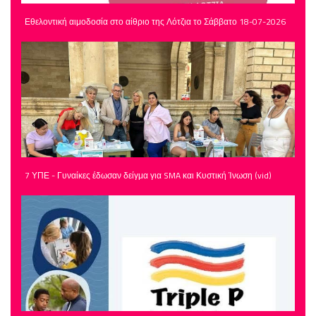
Εθελοντική αιμοδοσία στο αίθριο της Λότζια το Σάββατο 18-07-2026
7 ΥΠΕ - Γυναίκες έδωσαν δείγμα για SMA και Κυστική Ίνωση (vid)