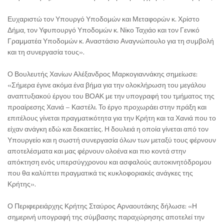
Ευχαριστώ τον Υπουργό Υποδομών και Μεταφορών κ. Χρίστο
Δήμα, τον Υφυπουργό Υποδομών κ. Νίκο Ταχιάο και τον Γενικό
Γραμματέα Υποδομών κ. Αναστάσιο Αναγνώπουλο για τη συμβολή
και τη συνεργασία τους».
Ο Βουλευτής Χανίων Αλέξανδρος Μαρκογιαννάκης σημείωσε:
«Σήμερα έγινε ακόμα ένα βήμα για την ολοκλήρωση του μεγάλου
αναπτυξιακού έργου του ΒΟΑΚ με την υπογραφή του τμήματος της
προαίρεσης Χανιά – Καστέλι. Το έργο προχωράει στην πράξη και
επιτέλους γίνεται πραγματικότητα για την Κρήτη και τα Χανιά που το
είχαν ανάγκη εδώ και δεκαετίες. Η δουλειά η οποία γίνεται από τον
Υπουργείο και η σωστή συνεργασία όλων των μεταξύ τους φέρνουν
αποτελέσματα και μας φέρνουν ολοένα και πιο κοντά στην
απόκτηση ενός υπερσύγχρονου και ασφαλούς αυτοκινητόδρομου
που θα καλύπτει πραγματικά τις κυκλοφοριακές ανάγκες της
Κρήτης».
Ο Περιφερειάρχης Κρήτης Σταύρος Αρναουτάκης δήλωσε: «Η
σημερινή υπογραφή της σύμβασης παραχώρησης αποτελεί την