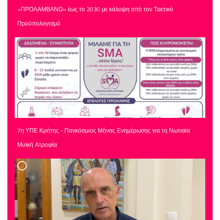
«ΠΡΟΛΑΜΒΑΝΩ» έως το 2030 με κάλυψη από τον Τακτικό
Προϋπολογισμό
7η ΥΠΕ Κρήτης - Παγκόσμιος Μήνας Ενημέρωσης για τη Νωτιαία
Μυϊκή Ατροφία