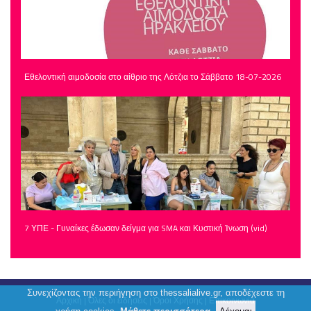
Εθελοντική αιμοδοσία στο αίθριο της Λότζια το Σάββατο 18-07-2026
7 ΥΠΕ - Γυναίκες έδωσαν δείγμα για SMA και Κυστική Ίνωση (vid)
Συνεχίζοντας την περιήγηση στο thessalialive.gr, αποδέχεστε τη
Αρχική
|
Όλες οι ειδήσεις
|
Όροι Χρήσης
|
Επικοινωνία