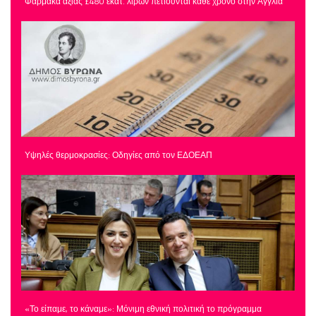
Φάρμακα αξίας £480 εκατ. λιρών πετιούνται κάθε χρόνο στην Αγγλία
Υψηλές θερμοκρασίες: Οδηγίες από τον ΕΔΟΕΑΠ
«Το είπαμε, το κάναμε»: Μόνιμη εθνική πολιτική το πρόγραμμα