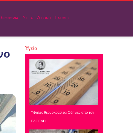
Οικονομια
Υγεια
Διεθνη
Γνωμες
Υγεία
νο
Υψηλές θερμοκρασίες: Οδηγίες από τον
ΕΔΟΕΑΠ