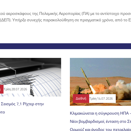
ού αεροσκάφους της Πολεμικής Αεροπορίας (ΠΑ) με το αντίστοιχο προσ
 (ΔΕΠ). Υπήρξε συνεχής παρακολούθηση σε πραγματικό χρόνο, από το Ε
ή
Τρίτη 28.07.2026
Διεθνή
Τρίτη 14.07.2026
 Σεισμός 7,1 Ρίχτερ στην
ότο
Κλιμακώνεται η σύγκρουση ΗΠΑ -
Νέοι βομβαρδισμοί, ένταση στο Σ
Ορμούζ και άνοδος του πετρελαί