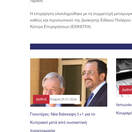
Λίβανο.
Η επιχείρηση ολοκληρώθηκε με τη συμμετοχή μεταγωγικ
καθώς και προσωπικού της Διοίκησης Ειδικού Πολέμου
Κέντρο Επιχειρήσεων (ΕΘΚΕΠΙΧ).
Διεθν
Διεθνή
Τετάρτη 29.07.2026
Ιαπωνία:
Κουμαμ
Γκουτέρες: Νέα διάσκεψη 5+1 για το
Κυπριακό μετά από ουσιαστική
προετοιμασία