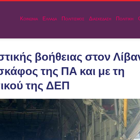
Κοινωνια
Ελλαδα
Πολιτισμος
Διασκεδαση
Πολιτικη
τικής βοήθειας στον Λίβα
κάφος της ΠΑ και με τη
κού της ΔΕΠ