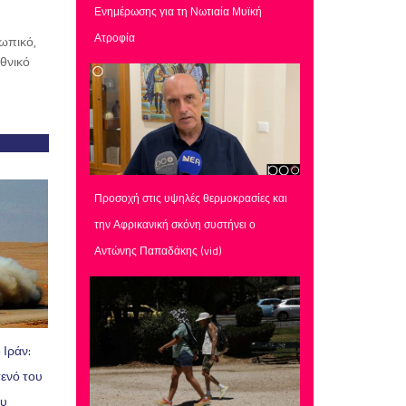
Ενημέρωσης για τη Νωτιαία Μυϊκή
Ατροφία
ωπικό,
θνικό
Προσοχή στις υψηλές θερμοκρασίες και
την Αφρικανική σκόνη συστήνει ο
Αντώνης Παπαδάκης (vid)
 Ιράν:
τενό του
ου