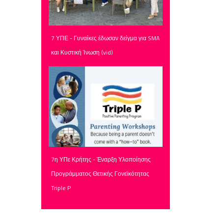
7 ΥΠΕ - Γυναίκες έδωσαν δείγμα για SMA
και Κυστική Ίνωση (vid)
7η ΥΠε Κρήτης - Έναρξη Υλοποίησης
Προγράμματος Θετικής Γονεϊκότητας
Triple P