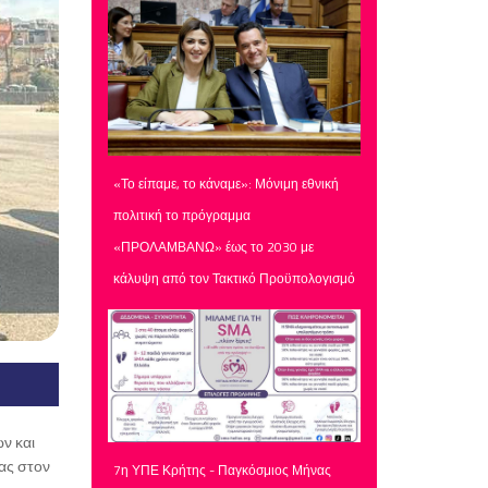
«Το είπαμε, το κάναμε»: Μόνιμη εθνική
πολιτική το πρόγραμμα
«ΠΡΟΛΑΜΒΑΝΩ» έως το 2030 με
κάλυψη από τον Τακτικό Προϋπολογισμό
ν και
ας στον
7η ΥΠΕ Κρήτης - Παγκόσμιος Μήνας