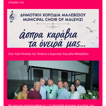
ιστορίας του
Στην Αγία Πελαγία την Τετάρτη η Δημοτική Χορωδία Μαλεβιζίου
Με επιτυχία ολοκληρώθηκε το 12ο Φεστιβάλ Κρητικής Κουζίνας στο