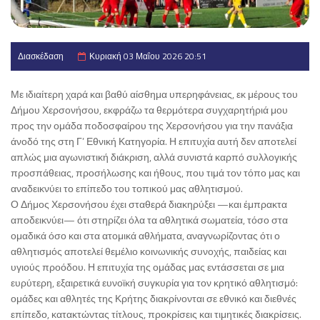
Διασκέδαση
Κυριακή 03 Μαΐου 2026 20:51
Με ιδιαίτερη χαρά και βαθύ αίσθημα υπερηφάνειας, εκ μέρους του
Δήμου Χερσονήσου, εκφράζω τα θερμότερα συγχαρητήριά μου
προς την ομάδα ποδοσφαίρου της Χερσονήσου για την πανάξια
άνοδό της στη Γ’ Εθνική Κατηγορία. Η επιτυχία αυτή δεν αποτελεί
απλώς μια αγωνιστική διάκριση, αλλά συνιστά καρπό συλλογικής
προσπάθειας, προσήλωσης και ήθους, που τιμά τον τόπο μας και
αναδεικνύει το επίπεδο του τοπικού μας αθλητισμού.
Ο Δήμος Χερσονήσου έχει σταθερά διακηρύξει —και έμπρακτα
αποδεικνύει— ότι στηρίζει όλα τα αθλητικά σωματεία, τόσο στα
ομαδικά όσο και στα ατομικά αθλήματα, αναγνωρίζοντας ότι ο
αθλητισμός αποτελεί θεμέλιο κοινωνικής συνοχής, παιδείας και
υγιούς προόδου. Η επιτυχία της ομάδας μας εντάσσεται σε μια
ευρύτερη, εξαιρετικά ευνοϊκή συγκυρία για τον κρητικό αθλητισμό:
ομάδες και αθλητές της Κρήτης διακρίνονται σε εθνικό και διεθνές
επίπεδο, κατακτώντας τίτλους, προκρίσεις και τιμητικές διακρίσεις.