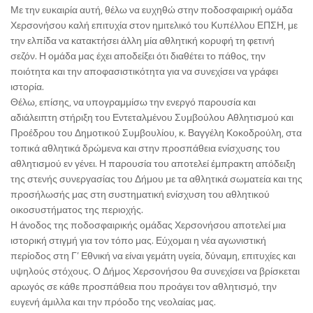
Με την ευκαιρία αυτή, θέλω να ευχηθώ στην ποδοσφαιρική ομάδα
Χερσονήσου καλή επιτυχία στον ημιτελικό του Κυπέλλου ΕΠΣΗ, με
την ελπίδα να κατακτήσει άλλη μία αθλητική κορυφή τη φετινή
σεζόν. Η ομάδα μας έχει αποδείξει ότι διαθέτει το πάθος, την
ποιότητα και την αποφασιστικότητα για να συνεχίσει να γράφει
ιστορία.
Θέλω, επίσης, να υπογραμμίσω την ενεργό παρουσία και
αδιάλειπτη στήριξη του Εντεταλμένου Συμβούλου Αθλητισμού και
Προέδρου του Δημοτικού Συμβουλίου, κ. Βαγγέλη Κοκοδρούλη, στα
τοπικά αθλητικά δρώμενα και στην προσπάθεια ενίσχυσης του
αθλητισμού εν γένει. Η παρουσία του αποτελεί έμπρακτη απόδειξη
της στενής συνεργασίας του Δήμου με τα αθλητικά σωματεία και της
προσήλωσής μας στη συστηματική ενίσχυση του αθλητικού
οικοσυστήματος της περιοχής.
Η άνοδος της ποδοσφαιρικής ομάδας Χερσονήσου αποτελεί μια
ιστορική στιγμή για τον τόπο μας. Εύχομαι η νέα αγωνιστική
περίοδος στη Γ’ Εθνική να είναι γεμάτη υγεία, δύναμη, επιτυχίες και
υψηλούς στόχους. Ο Δήμος Χερσονήσου θα συνεχίσει να βρίσκεται
αρωγός σε κάθε προσπάθεια που προάγει τον αθλητισμό, την
ευγενή άμιλλα και την πρόοδο της νεολαίας μας.