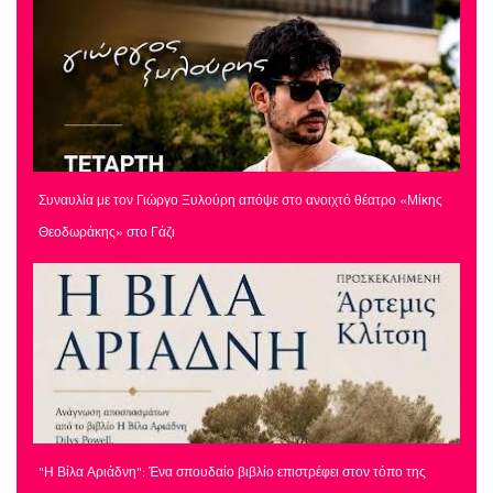
Συναυλία με τον Γιώργο Ξυλούρη απόψε στο ανοιχτό θέατρο «Μίκης
Θεοδωράκης» στο Γάζι
"Η Βίλα Αριάδνη": Ένα σπουδαίο βιβλίο επιστρέφει στον τόπο της