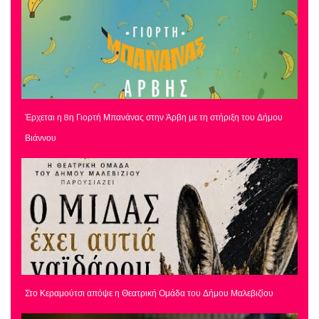
Έρχεται η 8η Γιορτή Μπανάνας στην Άρβη με τη στήριξη του Δήμου
Βιάννου
Στο Κεραμούτσι απόψε η Θεατρική Ομάδα του Δήμου Μαλεβιζίου