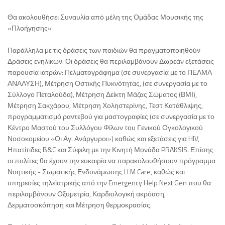
Θα ακολουθήσει Συναυλία από μέλη της Ομάδας Μουσικής της
«Πλοήγησης»
Παράλληλα με τις δράσεις των παιδιών θα πραγματοποιηθούν
Δράσεις ενηλίκων. Οι δράσεις θα περιλαμβάνουν Δωρεάν εξετάσεις
παρουσία ιατρών: Πελματογράφημα (σε συνεργασία με το ΠΕΛΜΑ
ΑΝΑΛΥΣΗ), Μέτρηση Οστικής Πυκνότητας, (σε συνεργασία με το
Σύλλογο Πεταλούδα), Μέτρηση Δείκτη Μάζας Σώματος (ΒΜΙ),
Μέτρηση Σακχάρου, Μέτρηση Χοληστερίνης, Τεστ Κατάθλιψης,
προγραμματισμό ραντεβού για μαστογραφίες (σε συνεργασία με το
Κέντρο Μαστού του Συλλόγου Φίλων του Γενικού Ογκολογικού
Νοσοκομείου «Οι Αγ. Ανάργυροι») καθώς και εξετάσεις για HIV,
Ηπατίτιδες B&C και Σύφιλη με την Κινητή Μονάδα PRAKSIS. Επίσης
οι πολίτες θα έχουν την ευκαιρία να παρακολουθήσουν πρόγραμμα
Νοητικής - Σωματικής Ενδυνάμωσης LLM Care, καθώς και
υπηρεσίες τηλεϊατρικής από την Emergency Help Next Gen που θα
περιλαμβάνουν Οξυμετρία, Καρδιολογική ακρόαση,
Δερματοσκόπηση και Μέτρηση θερμοκρασίας.