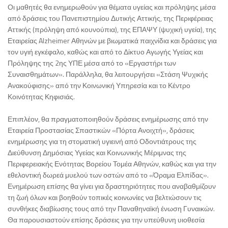
Οι μαθητές θα ενημερωθούν για θέματα υγείας και πρόληψης μέσα
από δράσεις του Πανεπιστημίου Δυτικής Αττικής, της Περιφέρειας
Αττικής (πρόληψη από κουνούπια), της ΕΠΑΨΥ (ψυχική υγεία), της
Εταιρείας Alzheimer Αθηνών με βιωματικά παιχνίδια και δράσεις για
τον υγιή εγκέφαλο, καθώς και από το Δίκτυο Αγωγής Υγείας και
Πρόληψης της 2ης ΥΠΕ μέσα από το «Εργαστήρι των
Συναισθημάτων». Παράλληλα, θα λειτουργήσει «Στάση Ψυχικής
Ανακούφισης» από την Κοινωνική Υπηρεσία και το Κέντρο
Κοινότητας Κηφισιάς.
Επιπλέον, θα πραγματοποιηθούν δράσεις ενημέρωσης από την
Εταιρεία Προστασίας Σπαστικών «Πόρτα Ανοιχτή», δράσεις
ενημέρωσης για τη στοματική υγιεινή από Οδοντιάτρους της
Διεύθυνση Δημόσιας Υγείας και Κοινωνικής Μέριμνας της
Περιφερειακής Ενότητας Βορείου Τομέα Αθηνών, καθώς και για την
εθελοντική δωρεά μυελού των οστών από το «Όραμα Ελπίδας».
Ενημέρωση επίσης θα γίνει για δραστηριότητες που αναβαθμίζουν
τη ζωή όλων και βοηθούν τοπικές κοινωνίες να βελτιώσουν τις
συνθήκες διαβίωσης τους από την Παναθηναϊκή ένωση Γυναικών.
Θα παρουσιαστούν επίσης δράσεις για την υπεύθυνη υιοθεσία