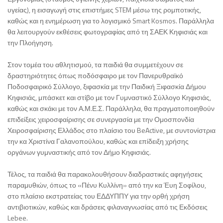
υγείας), η εισαγωγή στις επιστήμες STEM μέσω της ρομποτικής,
καθώς και η ενημέρωση για το λογισμικό Smart Kosmos. Παράλληλα
θα λειτουργούν εκθέσεις φωτογραφίας από τη ΣΑΕΚ Κηφισιάς και
την Πλοήγηση.
Στον τομέα του αθλητισμού, τα παιδιά θα συμμετέχουν σε
δραστηριότητες όπως ποδόσφαιρο με τον Πανερυθραϊκό
Ποδοσφαιρικό Σύλλογο, ξιφασκία με την Παιδική Ξιφασκία Δήμου
Κηφισιάς, μπάσκετ και στίβο με τον Γυμναστικό Σύλλογο Κηφισιάς,
καθώς και σκάκι με τον Α.Μ.Ε.Σ. Παράλληλα, θα πραγματοποιηθούν
επιδείξεις χειροσφαίρισης σε συνεργασία με την Ομοσπονδία
Χειροσφαίρισης Ελλάδος στο πλαίσιο του BeActive, με συντονίστρια
την κα Χριστίνα Γαλανοπούλου, καθώς και επίδειξη χρήσης
οργάνων γυμναστικής από τον Δήμο Κηφισιάς.
Τέλος, τα παιδιά θα παρακολουθήσουν διαδραστικές αφηγήσεις
παραμυθιών, όπως το «Πένυ Κυλλίνη» από την κα Έυη Σοφίλου,
στο πλαίσιο εκστρατείας του ΕΔΔΥΠΠΥ για την ορθή χρήση
αντιβιοτικών, καθώς και δράσεις φιλαναγνωσίας από τις Εκδόσεις
Lebee.