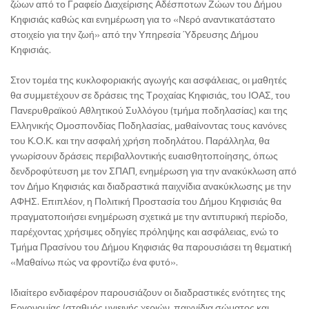
ζώων από το Γραφείο Διαχείρισης Αδέσποτων Ζώων του Δήμου
Κηφισιάς καθώς και ενημέρωση για το «Νερό αναντικατάστατο
στοιχείο για την ζωή» από την Υπηρεσία Ύδρευσης Δήμου
Κηφισιάς.
Στον τομέα της κυκλοφοριακής αγωγής και ασφάλειας, οι μαθητές
θα συμμετέχουν σε δράσεις της Τροχαίας Κηφισιάς, του ΙΟΑΣ, του
Πανερυθραϊκού Αθλητικού Συλλόγου (τμήμα ποδηλασίας) και της
Ελληνικής Ομοσπονδίας Ποδηλασίας, μαθαίνοντας τους κανόνες
του Κ.Ο.Κ. και την ασφαλή χρήση ποδηλάτου. Παράλληλα, θα
γνωρίσουν δράσεις περιβαλλοντικής ευαισθητοποίησης, όπως
δενδροφύτευση με τον ΣΠΑΠ, ενημέρωση για την ανακύκλωση από
τον Δήμο Κηφισιάς και διαδραστικά παιχνίδια ανακύκλωσης με την
ΑΦΗΣ. Επιπλέον, η Πολιτική Προστασία του Δήμου Κηφισιάς θα
πραγματοποιήσει ενημέρωση σχετικά με την αντιπυρική περίοδο,
παρέχοντας χρήσιμες οδηγίες πρόληψης και ασφάλειας, ενώ το
Τμήμα Πρασίνου του Δήμου Κηφισιάς θα παρουσιάσει τη θεματική
«Μαθαίνω πώς να φροντίζω ένα φυτό».
Ιδιαίτερο ενδιαφέρον παρουσιάζουν οι διαδραστικές ενότητες της
Εργονομίας (σταθμός υγιεινής χεριών, παιχνίδια σώματος και