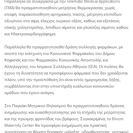
Παράλληλα σε συνεργασία με την Telematic Medical Applications
(TMA) θα πραγματοποιηθούν μετρήσεις θερμοκρασίας χωρίς
επαφή, παρακολούθηση αρτηριακής πίεσης, μέτρηση επιπέδων
οξυγόνου στο αίμα, έλεγχος ουρικού οξέος, καθώς και εξετάσεις
ολικής χοληστερόλης, λιπιδίων αίματος και γλυκόζης αίματος καθώς
και Ηλεκτροκαρδιογράφημα.
Παράλληλα θα πραγματοποιηθεί δράση συλλογής φαρμάκων, με
σκοπό την ενίσχυση του Κοινωνικού Φαρμακείου του Δήμου
Κηφισιάς και του Φαρμακείου Κοινωνικής Αποστολής και
Αλληλεγγύης του Ιατρικού Συλλόγου Αθηνών (ΙΣΑ). Οι πολίτες θα
έχουν τη δυνατότητα να προσφέρουν φάρμακα που δεν χρειάζονται
πλέον, υπό την προϋπόθεση ότι είναι εντός ημερομηνίας λήξης,
συμβάλλοντας έτσι στην υποστήριξη ευάλωτων κοινωνικών
ομάδων που έχουν ανάγκη.
Στο Παγκάκι Μητρικού Θηλασμού θα πραγματοποιηθούν δράσεις
ενημέρωσης και ευαισθητοποίησης για τη στήριξη της μητρότητας
και της πρώιμης φροντίδας του βρέφους. Συγκεκριμένα, το Bloom
Maternity Center θα προσφέρει ενημέρωση και πρακτική
προσέγγιση σε θέματα βρεφικής μάλαξης, υδροθεραπείας, μητρικού