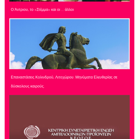
Ο Άντριου, το «Στέμμα» και οι … άλλοι
Επαναστάσεις Κολινδρού, Λιτοχώρου. Μηνύματα Ελευθερίας σε
δύσκολους καιρούς.