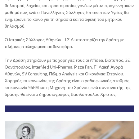
θηλασμού, λοχείας και προετοιμασίας γονέων μέσω προγεννητικών
μαθημάτων, ενώ ο Πανελλήνιος Σύλλογος Επισκεπτών Υγείας θα
ενημερώνει το κοινό για τη σημασία και τα οφέλη του μητρικού
θηλασμού.
Ο Ιατρικός Σύλλογος Αθηνών - Ι.Σ.Α υποστηρίζει την δράση με
πλήρως στελεχωμένο ασθενοφόρο.
Την Δράση στηρίζουν με τις χορηγίες τους οι Affidea, Βιότυπος, 3E,
Θανόπουλος, InterMed Uni-Pharma, Pizza Fan, Γ΄ Λαϊκή Αγορά
Αθηνών, SV Consulting, Πέλμα Analysis και Οικογένεια Στεργίου.
Χορηγός επικοινωνίας της Δράσης είναι ο ραδιοφωνικός σταθμός
επικοινωνία 94FM και η Μηχανή του Χρόνου, ενώ συντονιστής της
δράσης θα είναι ο δημοσιογράφος Βασιλόπουλος Χρίστος.