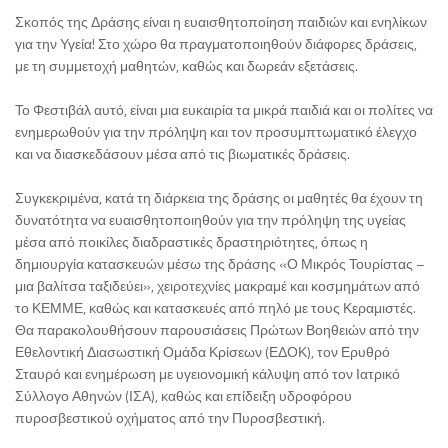
Σκοπός της Δράσης είναι η ευαισθητοποίηση παιδιών και ενηλίκων
για την Υγεία! Στο χώρο θα πραγματοποιηθούν διάφορες δράσεις,
με τη συμμετοχή μαθητών, καθώς και δωρεάν εξετάσεις.
Το Φεστιβάλ αυτό, είναι μια ευκαιρία τα μικρά παιδιά και οι πολίτες να
ενημερωθούν για την πρόληψη και τον προσυμπτωματικό έλεγχο
και να διασκεδάσουν μέσα από τις βιωματικές δράσεις.
Συγκεκριμένα, κατά τη διάρκεια της δράσης οι μαθητές θα έχουν τη
δυνατότητα να ευαισθητοποιηθούν για την πρόληψη της υγείας
μέσα από ποικίλες διαδραστικές δραστηριότητες, όπως η
δημιουργία κατασκευών μέσω της δράσης «Ο Μικρός Τουρίστας –
μια βαλίτσα ταξιδεύει», χειροτεχνίες μακραμέ και κοσμημάτων από
το ΚΕΜΜΕ, καθώς και κατασκευές από πηλό με τους Κεραμιστές.
Θα παρακολουθήσουν παρουσιάσεις Πρώτων Βοηθειών από την
Εθελοντική Διασωστική Ομάδα Κρίσεων (ΕΔΟΚ), τον Ερυθρό
Σταυρό και ενημέρωση με υγειονομική κάλυψη από τον Ιατρικό
Σύλλογο Αθηνών (ΙΣΑ), καθώς και επίδειξη υδροφόρου
πυροσβεστικού οχήματος από την Πυροσβεστική.