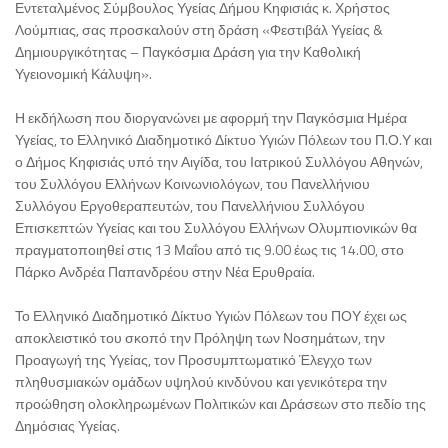
Εντεταλμένος Σύμβουλος Υγείας Δήμου Κηφισιάς κ. Χρήστος
Λούμπιας, σας προσκαλούν στη δράση «Φεστιβάλ Υγείας &
Δημιουργικότητας – Παγκόσμια Δράση για την Καθολική
Υγειονομική Κάλυψη».
Η εκδήλωση που διοργανώνει με αφορμή την Παγκόσμια Ημέρα
Υγείας, το Ελληνικό Διαδημοτικό Δίκτυο Υγιών Πόλεων του Π.Ο.Υ και
ο Δήμος Κηφισιάς υπό την Αιγίδα, του Ιατρικού Συλλόγου Αθηνών,
του Συλλόγου Ελλήνων Κοινωνιολόγων, του Πανελλήνιου
Συλλόγου Εργοθεραπευτών, του Πανελλήνιου Συλλόγου
Επισκεπτών Υγείας και του Συλλόγου Ελλήνων Ολυμπιονικών θα
πραγματοποιηθεί στις 13 Μαΐου από τις 9.00 έως τις 14.00, στο
Πάρκο Ανδρέα Παπανδρέου στην Νέα Ερυθραία.
Το Ελληνικό Διαδημοτικό Δίκτυο Υγιών Πόλεων του ΠΟΥ έχει ως
αποκλειστικό του σκοπό την Πρόληψη των Νοσημάτων, την
Προαγωγή της Υγείας, τον Προσυμπτωματικό Έλεγχο των
πληθυσμιακών ομάδων υψηλού κινδύνου και γενικότερα την
προώθηση ολοκληρωμένων Πολιτικών και Δράσεων στο πεδίο της
Δημόσιας Υγείας.