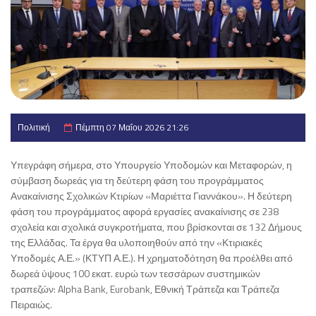
Πολιτική
Πέμπτη 07 Μαΐου 2026 21:26
Υπεγράφη σήμερα, στο Υπουργείο Υποδομών και Μεταφορών, η
σύμβαση δωρεάς για τη δεύτερη φάση του προγράμματος
Ανακαίνισης Σχολικών Κτιρίων «Μαριέττα Γιαννάκου». Η δεύτερη
φάση του προγράμματος αφορά εργασίες ανακαίνισης σε 238
σχολεία και σχολικά συγκροτήματα, που βρίσκονται σε 132 Δήμους
της Ελλάδας. Τα έργα θα υλοποιηθούν από την «Κτιριακές
Υποδομές Α.Ε.» (ΚΤΥΠ Α.Ε.). Η χρηματοδότηση θα προέλθει από
δωρεά ύψους 100 εκατ. ευρώ των τεσσάρων συστημικών
τραπεζών: Alpha Bank, Eurobank, Εθνική Τράπεζα και Τράπεζα
Πειραιώς.