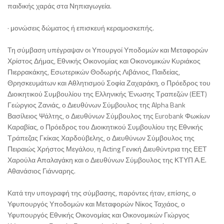
παιδικής χαράς στα Νηπιαγωγεία.
· μονώσεις δώματος ή επισκευή κεραμοσκεπής.
Τη σύμβαση υπέγραψαν οι Υπουργοί Υποδομών και Μεταφορών
Χρίστος Δήμας, Εθνικής Οικονομίας και Οικονομικών Κυριάκος
Πιερρακάκης, Εσωτερικών Θοδωρής Λιβάνιος, Παιδείας,
Θρησκευμάτων και Αθλητισμού Σοφία Ζαχαράκη, ο Πρόεδρος του
Διοικητικού Συμβουλίου της Ελληνικής Ένωσης Τραπεζών (ΕΕΤ)
Γεώργιος Ζανιάς, ο Διευθύνων Σύμβουλος της Alpha Bank
Βασίλειος Ψάλτης, ο Διευθύνων Σύμβουλος της Eurobank Φωκίων
Καραβίας, ο Πρόεδρος του Διοικητικού Συμβουλίου της Εθνικής
Τράπεζας Γκίκας Χαρδούβελης, ο Διευθύνων Σύμβουλος της
Πειραιώς Χρήστος Μεγάλου, η Acting Γενική Διευθύντρια της ΕΕΤ
Χαρούλα Απαλαγάκη και ο Διευθύνων Σύμβουλος της ΚΤΥΠ Α.Ε.
Αθανάσιος Γιάνναρης.
Κατά την υπογραφή της σύμβασης, παρόντες ήταν, επίσης, ο
Υφυπουργός Υποδομών και Μεταφορών Νίκος Ταχιάος, ο
Υφυπουργός Εθνικής Οικονομίας και Οικονομικών Γιώργος