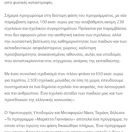
από φυσικές καταστροφές.
Σήμερα προχωρούμε στη δεύτερη φάση του προγράμματος, με νέα
παρέμβαση ύψους 100 εκατ. ευρώ για την αναβάθμιση ακόμη 238
σχολείων και σχολικών συγκροτημάτων. Πρόκειται για παρεμβάσεις
που δεν αφορούν μόνο την αισθητική εικόνα των σχολείων, αλλά
την ουσιαστική βελτίωση της καθημερινότητας των παιδιών και των
εκπαιδευτικών: ασφαλέστερους χώρους, καλύτερη
προσβασιμότητα, ανακαινισμένες αίθουσες, αυλές και υποδομές
που ανταποκρίνονται στις σύγχρονες ανάγκες της εκπαίδευσης.
Με έναν συνολικό σχεδιασμό που πλέον φτάνει τα 650 εκατ. ευρώ
για περίπου 2.500 σχολικές μονάδες σε όλη τη χώρα, επενδύουμε
συστηματικά σε ένα δημόσιο σχολείο πιο ασφαλές, πιο λειτουργικό
και πιο ανθρώπινο. Ένα σχολείο αντάξιο των παιδιών μας και των
προσδοκιών της ελληνικής κοινωνίας».
Ο Υφυπουργός Υποδομών και Μεταφορών Νίκος Ταχιάος δήλωσε:
«Το πρόγραμμα «Μαριέττα Γιαννάκου» αποτελεί ένα πρόγραμμα, το
οποίο στην πρώτη του φάση δικαιώθηκε πλήρως. Ένα πρόγραμμα
του οποίου βασικός εμπνευστής και επιταχυντής υπήρξε ο ίδιος ο