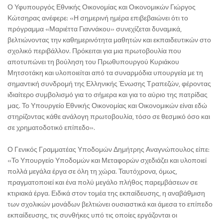
Ο Υφυπουργός Εθνικής Οικονομίας και Οικονομικών Γιώργος
Κώτσηρας ανέφερε: «Η σημερινή ημέρα επιβεβαιώνει ότι το
πρόγραμμα «Μαριέττα Γιαννάκου» συνεχίζεται δυναμικά,
βελτιώνοντας την καθημερινότητα μαθητών και εκπαιδευτικών στο
σχολικό περιβάλλον. Πρόκειται για μια πρωτοβουλία που
αποτυπώνει τη βούληση του Πρωθυπουργού Κυριάκου
Μητσοτάκη και υλοποιείται από τα συναρμόδια υπουργεία με τη
σημαντική συνδρομή της Ελληνικής Ένωσης Τραπεζών, φέροντας
ιδιαίτερο συμβολισμό για το σήμερα και για το αύριο της πατρίδας
μας. Το Υπουργείο Εθνικής Οικονομίας και Οικονομικών είναι εδώ
στηρίζοντας κάθε ανάλογη πρωτοβουλία, τόσο σε θεσμικό όσο και
σε χρηματοδοτικό επίπεδο».
Ο Γενικός Γραμματέας Υποδομών Δημήτρης Αναγνώπουλος είπε:
«Το Υπουργείο Υποδομών και Μεταφορών σχεδιάζει και υλοποιεί
πολλά μεγάλα έργα σε όλη τη χώρα. Ταυτόχρονα, όμως,
πραγματοποιεί και ένα πολύ μεγάλο πλήθος παρεμβάσεων σε
κτιριακά έργα. Ειδικά στον τομέα της εκπαίδευσης, η αναβάθμιση
των σχολικών μονάδων βελτιώνει ουσιαστικά και άμεσα το επίπεδο
εκπαίδευσης, τις συνθήκες υπό τις οποίες εργάζονται οι