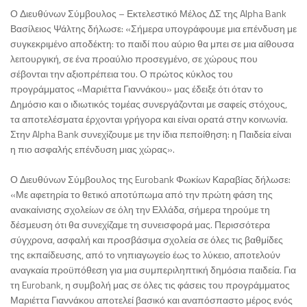
Ο Διευθύνων Σύμβουλος – Εκτελεστικό Μέλος ΔΣ της Alpha Bank
Βασίλειος Ψάλτης δήλωσε: «Σήμερα υπογράφουμε μια επένδυση με
συγκεκριμένο αποδέκτη: το παιδί που αύριο θα μπει σε μια αίθουσα
λειτουργική, σε ένα προαύλιο προσεγμένο, σε χώρους που
σέβονται την αξιοπρέπεια του. Ο πρώτος κύκλος του
προγράμματος «Μαριέττα Γιαννάκου» μας έδειξε ότι όταν το
Δημόσιο και ο ιδιωτικός τομέας συνεργάζονται με σαφείς στόχους,
τα αποτελέσματα έρχονται γρήγορα και είναι ορατά στην κοινωνία.
Στην Alpha Bank συνεχίζουμε με την ίδια πεποίθηση: η Παιδεία είναι
η πιο ασφαλής επένδυση μιας χώρας».
Ο Διευθύνων Σύμβουλος της Eurobank Φωκίων Καραβίας δήλωσε:
«Με αφετηρία το θετικό αποτύπωμα από την πρώτη φάση της
ανακαίνισης σχολείων σε όλη την Ελλάδα, σήμερα τηρούμε τη
δέσμευση ότι θα συνεχίζαμε τη συνεισφορά μας. Περισσότερα
σύγχρονα, ασφαλή και προσβάσιμα σχολεία σε όλες τις βαθμίδες
της εκπαίδευσης, από το νηπιαγωγείο έως το λύκειο, αποτελούν
αναγκαία προϋπόθεση για μια συμπεριληπτική δημόσια παιδεία. Για
τη Eurobank, η συμβολή μας σε όλες τις φάσεις του προγράμματος
Μαριέττα Γιαννάκου αποτελεί βασικό και αναπόσπαστο μέρος ενός