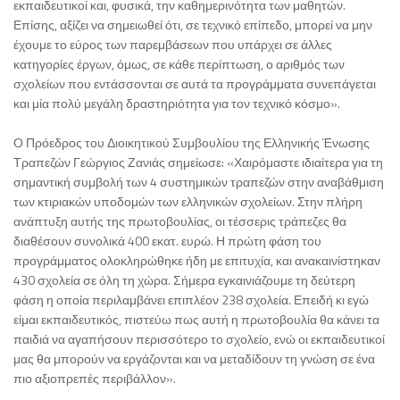
εκπαιδευτικοί και, φυσικά, την καθημερινότητα των μαθητών.
Επίσης, αξίζει να σημειωθεί ότι, σε τεχνικό επίπεδο, μπορεί να μην
έχουμε το εύρος των παρεμβάσεων που υπάρχει σε άλλες
κατηγορίες έργων, όμως, σε κάθε περίπτωση, ο αριθμός των
σχολείων που εντάσσονται σε αυτά τα προγράμματα συνεπάγεται
και μία πολύ μεγάλη δραστηριότητα για τον τεχνικό κόσμο».
Ο Πρόεδρος του Διοικητικού Συμβουλίου της Ελληνικής Ένωσης
Τραπεζών Γεώργιος Ζανιάς σημείωσε: «Χαιρόμαστε ιδιαίτερα για τη
σημαντική συμβολή των 4 συστημικών τραπεζών στην αναβάθμιση
των κτιριακών υποδομών των ελληνικών σχολείων. Στην πλήρη
ανάπτυξη αυτής της πρωτοβουλίας, οι τέσσερις τράπεζες θα
διαθέσουν συνολικά 400 εκατ. ευρώ. Η πρώτη φάση του
προγράμματος ολοκληρώθηκε ήδη με επιτυχία, και ανακαινίστηκαν
430 σχολεία σε όλη τη χώρα. Σήμερα εγκαινιάζουμε τη δεύτερη
φάση η οποία περιλαμβάνει επιπλέον 238 σχολεία. Επειδή κι εγώ
είμαι εκπαιδευτικός, πιστεύω πως αυτή η πρωτοβουλία θα κάνει τα
παιδιά να αγαπήσουν περισσότερο το σχολείο, ενώ οι εκπαιδευτικοί
μας θα μπορούν να εργάζονται και να μεταδίδουν τη γνώση σε ένα
πιο αξιοπρεπές περιβάλλον».