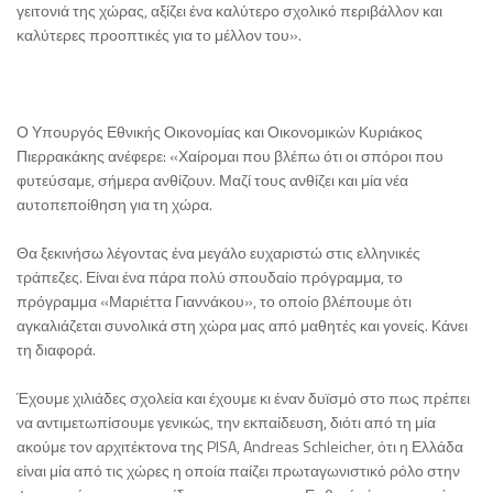
γειτονιά της χώρας, αξίζει ένα καλύτερο σχολικό περιβάλλον και
καλύτερες προοπτικές για το μέλλον του».
Ο Υπουργός Εθνικής Οικονομίας και Οικονομικών Κυριάκος
Πιερρακάκης ανέφερε: «Χαίρομαι που βλέπω ότι οι σπόροι που
φυτεύσαμε, σήμερα ανθίζουν. Μαζί τους ανθίζει και μία νέα
αυτοπεποίθηση για τη χώρα.
Θα ξεκινήσω λέγοντας ένα μεγάλο ευχαριστώ στις ελληνικές
τράπεζες. Είναι ένα πάρα πολύ σπουδαίο πρόγραμμα, το
πρόγραμμα «Μαριέττα Γιαννάκου», το οποίο βλέπουμε ότι
αγκαλιάζεται συνολικά στη χώρα μας από μαθητές και γονείς. Κάνει
τη διαφορά.
Έχουμε χιλιάδες σχολεία και έχουμε κι έναν δυϊσμό στο πως πρέπει
να αντιμετωπίσουμε γενικώς, την εκπαίδευση, διότι από τη μία
ακούμε τον αρχιτέκτονα της PISA, Andreas Schleicher, ότι η Ελλάδα
είναι μία από τις χώρες η οποία παίζει πρωταγωνιστικό ρόλο στην