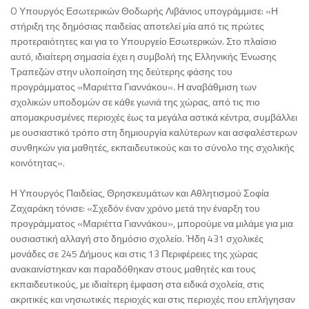
O Υπουργός Εσωτερικών Θοδωρής Λιβάνιος υπογράμμισε: «Η
στήριξη της δημόσιας παιδείας αποτελεί μία από τις πρώτες
προτεραιότητες και για το Υπουργείο Εσωτερικών. Στο πλαίσιο
αυτό, ιδιαίτερη σημασία έχει η συμβολή της Ελληνικής Ένωσης
Τραπεζών στην υλοποίηση της δεύτερης φάσης του
προγράμματος «Μαριέττα Γιαννάκου». Η αναβάθμιση των
σχολικών υποδομών σε κάθε γωνιά της χώρας, από τις πιο
απομακρυσμένες περιοχές έως τα μεγάλα αστικά κέντρα, συμβάλλει
με ουσιαστικό τρόπο στη δημιουργία καλύτερων και ασφαλέστερων
συνθηκών για μαθητές, εκπαιδευτικούς και το σύνολο της σχολικής
κοινότητας».
Η Υπουργός Παιδείας, Θρησκευμάτων και Αθλητισμού Σοφία
Ζαχαράκη τόνισε: «Σχεδόν έναν χρόνο μετά την έναρξη του
προγράμματος «Μαριέττα Γιαννάκου», μπορούμε να μιλάμε για μια
ουσιαστική αλλαγή στο δημόσιο σχολείο. Ήδη 431 σχολικές
μονάδες σε 245 Δήμους και στις 13 Περιφέρειες της χώρας
ανακαινίστηκαν και παραδόθηκαν στους μαθητές και τους
εκπαιδευτικούς, με ιδιαίτερη έμφαση στα ειδικά σχολεία, στις
ακριτικές και νησιωτικές περιοχές και στις περιοχές που επλήγησαν