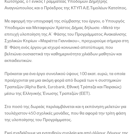
Κώτσηρας, o Γενικός Γραμματέας Υποδομών Δημήτρης
Αναγνώπουλος και ο Πρόεδρος της ΚΤΥΠ Α.Ε.Τιμολέων Κατσίπος.
Με αφορμή την υπογραφή της σύμβασης του έργου, ο Υπουργός
Υποδομών και Μεταφορών Χρίστος Δήμας δήλωσε: «Μετά την
επιτυχή υλοποίηση της Α΄ Φάσης του Προγράμματος Ανακαίνισης
Σχολικών Κτιρίων «Μαριέττα Γιαννάκου», προχωρούμε σήμερα στη
Β΄ Φάση ενός έργου με ισχυρό κοινωνικό αποτύπωμα, που
βελτιώνει ουσιαστικά την καθημερινότητα χιλιάδων μαθητών και
εκπαιδευτικών.
Πρόκειται για ένα έργο συνολικού ύψους 100 εκατ. ευρώ, τα οποία
προέρχονται για μια ακόμη φορά από δωρεά των 4 συστημικών
Τραπεζών (Alpha Βank, Eurobank, Εθνική Τράπεζα και Πειραιώς)
μέσω της Ελληνικής Ένωσης Τραπεζών (ΕΕΤ).
Στο ποσό της δωρεάς περιλαμβάνεται και η εκπόνηση μελετών για
τουλάχιστον 450 σχολικές μονάδες, που θα αφορά την τρίτη φάση
της υλοποίησης του Προγράμματος.
Εκεί σχεδιάζουμε να ενταχθούν σχολεία και από άλλους Δήμους της