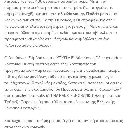
λειτουργικότητας 430 σχολείων σε όλη τη χώρα. Με τη νέα
σύμβαση, που οι τέσσερις συστημικές τράπεζες υπογράψαμε
σήμερα, συνεχίζουμε μια πρωτοβουλία για την Παιδεία με ισχυρό
κοινωνικό αντίκτυπο. Για την Πειραιώς, η επιστροφή αξίας στην
κοινωνία αποτελεί σταθερή στρατηγική επιλογή. Με συνέπεια και
μακροπρόθεσμο σχεδιασμό, επενδύουμε σε πρωτοβουλίες που
προσφέρουν ευκαιρίες στη νέα γενιά και συμβάλλουν σε ένα
καλύτερο αύριο για όλους».
Ο Διευθύνων Σύμβουλος της ΚΤΥΠ Α.Ε. Αθανάσιος Γιάνναρης είπε:
«Μπαίνουμε στη δεύτερη φάση της υλοποίησης του
προγράμματος «Μαριέττα Γιαννάκου», για την αναβάθμιση ακόμα
238 σχολικών μονάδων, καθώς και την εκπόνηση μελετών για
τουλάχιστον 450 σχολικές μονάδες, ώστε να είμαστε έτοιμοι για την
τρίτη φάση της υλοποίησης του Προγράμματος, με τη δωρεά των 4
συστημικών Τραπεζών (ALPHA BANK, EUROBANK, Εθνική Τράπεζα,
Τράπεζα Πειραιώς) ύψους 100 εκατ. ευρώ, μέσω της Ελληνικής
Ένωσης Τραπεζών.
Σας ευχαριστούμε ακόμη μια φορά για τη σημαντική προσφορά σας
στην ελληνική κοινωνία.