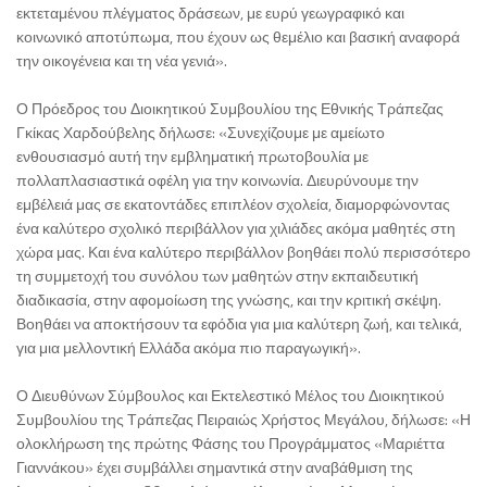
εκτεταμένου πλέγματος δράσεων, με ευρύ γεωγραφικό και
κοινωνικό αποτύπωμα, που έχουν ως θεμέλιο και βασική αναφορά
την οικογένεια και τη νέα γενιά».
Ο Πρόεδρος του Διοικητικού Συμβουλίου της Εθνικής Τράπεζας
Γκίκας Χαρδούβελης δήλωσε: «Συνεχίζουμε με αμείωτο
ενθουσιασμό αυτή την εμβληματική πρωτοβουλία με
πολλαπλασιαστικά οφέλη για την κοινωνία. Διευρύνουμε την
εμβέλειά μας σε εκατοντάδες επιπλέον σχολεία, διαμορφώνοντας
ένα καλύτερο σχολικό περιβάλλον για χιλιάδες ακόμα μαθητές στη
χώρα μας. Και ένα καλύτερο περιβάλλον βοηθάει πολύ περισσότερο
τη συμμετοχή του συνόλου των μαθητών στην εκπαιδευτική
διαδικασία, στην αφομοίωση της γνώσης, και την κριτική σκέψη.
Βοηθάει να αποκτήσουν τα εφόδια για μια καλύτερη ζωή, και τελικά,
για μια μελλοντική Ελλάδα ακόμα πιο παραγωγική».
Ο Διευθύνων Σύμβουλος και Εκτελεστικό Μέλος του Διοικητικού
Συμβουλίου της Τράπεζας Πειραιώς Χρήστος Μεγάλου, δήλωσε: «Η
ολοκλήρωση της πρώτης Φάσης του Προγράμματος «Μαριέττα
Γιαννάκου» έχει συμβάλλει σημαντικά στην αναβάθμιση της