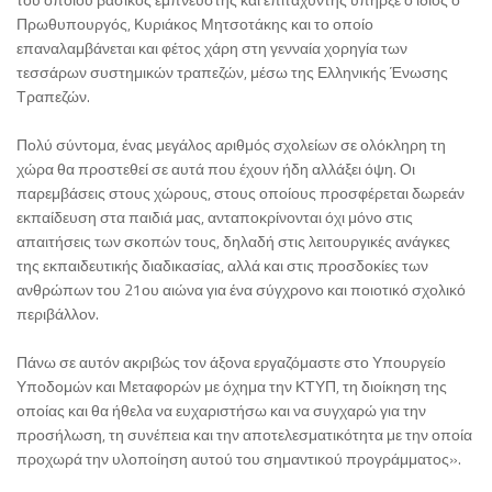
Πρωθυπουργός, Κυριάκος Μητσοτάκης και το οποίο
επαναλαμβάνεται και φέτος χάρη στη γενναία χορηγία των
τεσσάρων συστημικών τραπεζών, μέσω της Ελληνικής Ένωσης
Τραπεζών.
Πολύ σύντομα, ένας μεγάλος αριθμός σχολείων σε ολόκληρη τη
χώρα θα προστεθεί σε αυτά που έχουν ήδη αλλάξει όψη. Οι
παρεμβάσεις στους χώρους, στους οποίους προσφέρεται δωρεάν
εκπαίδευση στα παιδιά μας, ανταποκρίνονται όχι μόνο στις
απαιτήσεις των σκοπών τους, δηλαδή στις λειτουργικές ανάγκες
της εκπαιδευτικής διαδικασίας, αλλά και στις προσδοκίες των
ανθρώπων του 21ου αιώνα για ένα σύγχρονο και ποιοτικό σχολικό
περιβάλλον.
Πάνω σε αυτόν ακριβώς τον άξονα εργαζόμαστε στο Υπουργείο
Υποδομών και Μεταφορών με όχημα την ΚΤΥΠ, τη διοίκηση της
οποίας και θα ήθελα να ευχαριστήσω και να συγχαρώ για την
προσήλωση, τη συνέπεια και την αποτελεσματικότητα με την οποία
προχωρά την υλοποίηση αυτού του σημαντικού προγράμματος».