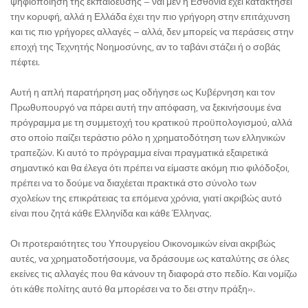
ψηφιοποίηση της εκπαίδευσης – ναι μεν η Εσθονία έχει κατακτήσει
την κορυφή, αλλά η Ελλάδα έχει την πιο γρήγορη στην επιτάχυνση
και τις πιο γρήγορες αλλαγές – αλλά, δεν μπορείς να περάσεις στην
εποχή της Τεχνητής Νοημοσύνης, αν το ταβάνι στάζει ή ο σοβάς
πέφτει.
Αυτή η απλή παρατήρηση μας οδήγησε ως Κυβέρνηση και τον
Πρωθυπουργό να πάρει αυτή την απόφαση, να ξεκινήσουμε ένα
πρόγραμμα με τη συμμετοχή του κρατικού προϋπολογισμού, αλλά
στο οποίο παίζει τεράστιο ρόλο η χρηματοδότηση των ελληνικών
τραπεζών. Κι αυτό το πρόγραμμα είναι πραγματικά εξαιρετικά
σημαντικό και θα έλεγα ότι πρέπει να είμαστε ακόμη πιο φιλόδοξοι,
πρέπει να το δούμε να διαχέεται πρακτικά στο σύνολο των
σχολείων της επικράτειας τα επόμενα χρόνια, γιατί ακριβώς αυτό
είναι που ζητά κάθε Ελληνίδα και κάθε Έλληνας.
Οι προτεραιότητες του Υπουργείου Οικονομικών είναι ακριβώς
αυτές, να χρηματοδοτήσουμε, να δράσουμε ως καταλύτης σε όλες
εκείνες τις αλλαγές που θα κάνουν τη διαφορά στο πεδίο. Και νομίζω
ότι κάθε πολίτης αυτό θα μπορέσει να το δει στην πράξη».