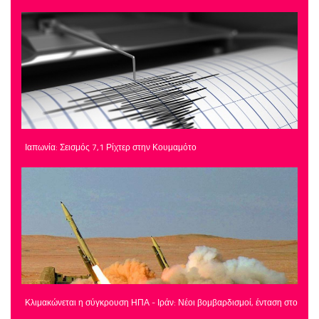
Ιαπωνία: Σεισμός 7,1 Ρίχτερ στην Κουμαμότο
Κλιμακώνεται η σύγκρουση ΗΠΑ - Ιράν: Νέοι βομβαρδισμοί, ένταση στο