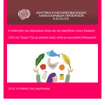
Η απάντηση των εξαγωγέων οίνων και της σαμπάνιας στους δασμούς
200% του Τραμπ: Όχι με γαλλική οργή, αλλά με ευρωπαϊκή διπλωματία
2026, το διεθνές έτος αγρότισσας