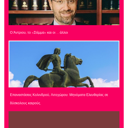
Ο Άντριου, το «Στέμμα» και οι … άλλοι
Επαναστάσεις Κολινδρού, Λιτοχώρου. Μηνύματα Ελευθερίας σε
δύσκολους καιρούς.