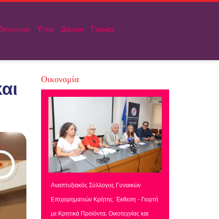
Οικονομια
Υγεια
Διεθνη
Γνωμες
Οικονομία
αι
Αναπτυξιακός Σύλλογος Γυναικών
Επιχειρηματιών Κρήτης. Έκθεση - Γιορτή
με Κρητικά Προϊόντα, Οικοτεχνίας και