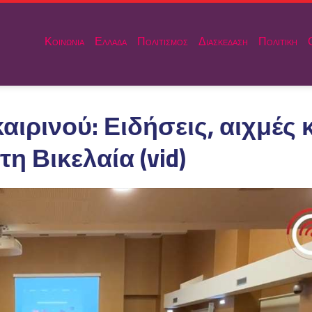
Κοινωνια
Ελλαδα
Πολιτισμος
Διασκεδαση
Πολιτικη
ρινού: Ειδήσεις, αιχμές κ
τη Βικελαία (vid)