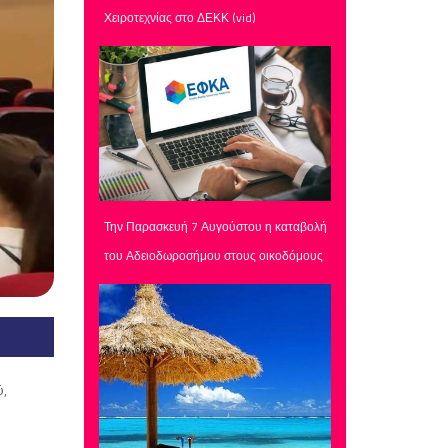
Χειροτεχνίας στο ΔΕΚΚ (vid)
Την Παρασκευή 7 Αυγούστου η καταβολή
του Αδειοδωροσήμου στους οικοδόμους
ύ,