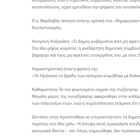
αντιπολίτευση, είχαν εμποδίσει την ψήφιση του ισοσκ
Ο κ. Βαρδαβάς άσκησε επίσης κριτική στο «δημαρχοκεντ
δυσλειτουργίες.
Αντιγόνη Ανδρεάκη: «Ο Δήμος κυβερνάται από μη αιρετ
Στο ίδιο μήκος κύματος, η ανεξάρτητη δημοτική σύμβουλ
Δήμαρχο και τους μη αιρετούς συνεργάτες του, με του
Χαρακτηριστική ήταν η φράση της:
«Το Ηράκλειο το βράδυ των εκλογών κοιμήθηκε με Καλοκ
Καθαριότητα: Το πιο φορτισμένο σημείο της συζήτησης
Μεγάλο μέρος της συνεδρίασης αφιερώθηκε στην καθαριό
των τελευταίων ετών, ενώ η συμπολίτευση επέμεινε ότι η
Ωστόσο, στην προσπάθεια να υπερασπιστούν τη δημοτικ
περίπου στο ίδιο χάλι». Η άποψη αυτή προκάλεσε αντιδ
κοινωνικά δίκτυα – και, όπως σημειώθηκε, δεν πρόκειτα