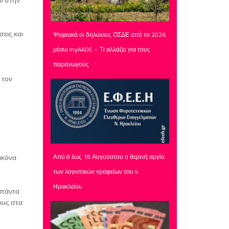
εις και
Ψηφιακά οι δηλώσεις ΟΣΔΕ από το 2026
μέσω myAADE – Τι αλλάζει για τους
παραγωγούς
 τον
Από 8 έως 18 Αυγούστου η θερινή αργία
ικόνα
των λογιστικών γραφείων του ν.
Ηρακλείου
 πάντα
ους στα