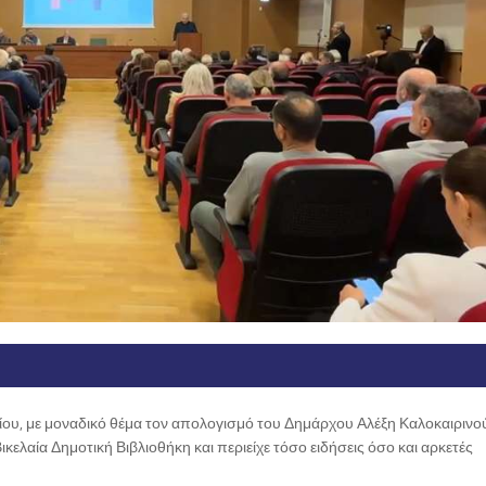
ίου, με μοναδικό θέμα τον απολογισμό του Δημάρχου Αλέξη Καλοκαιρινο
λαία Δημοτική Βιβλιοθήκη και περιείχε τόσο ειδήσεις όσο και αρκετές