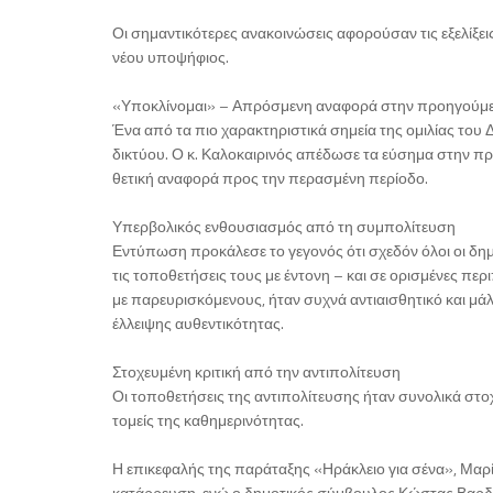
Οι σημαντικότερες ανακοινώσεις αφορούσαν τις εξελίξει
νέου υποψήφιος.
«Υποκλίνομαι» – Απρόσμενη αναφορά στην προηγούμε
Ένα από τα πιο χαρακτηριστικά σημεία της ομιλίας του
δικτύου. Ο κ. Καλοκαιρινός απέδωσε τα εύσημα στην πρ
θετική αναφορά προς την περασμένη περίοδο.
Υπερβολικός ενθουσιασμός από τη συμπολίτευση
Εντύπωση προκάλεσε το γεγονός ότι σχεδόν όλοι οι δημ
τις τοποθετήσεις τους με έντονη – και σε ορισμένες 
με παρευρισκόμενους, ήταν συχνά αντιαισθητικό και μά
έλλειψης αυθεντικότητας.
Στοχευμένη κριτική από την αντιπολίτευση
Οι τοποθετήσεις της αντιπολίτευσης ήταν συνολικά στο
τομείς της καθημερινότητας.
Η επικεφαλής της παράταξης «Ηράκλειο για σένα», Μαρί
κατάρρευση, ενώ ο δημοτικός σύμβουλος Κώστας Βαρδαβ