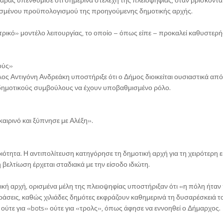
ελισμένου προϋπολογισμού της προηγούμενης δημοτικής αρχής.
ρικό» μοντέλο λειτουργίας, το οποίο – όπως είπε – προκαλεί καθυστερήσ
ούς»
ος Αντιγόνη Ανδρεάκη υποστήριξε ότι ο Δήμος διοικείται ουσιαστικά από
ς δημοτικούς συμβούλους να έχουν υποβαθμισμένο ρόλο.
αιρινό και ξύπνησε με Αλέξη».
τητα. Η αντιπολίτευση κατηγόρησε τη δημοτική αρχή για τη χειρότερη ε
 βελτίωση έρχεται σταδιακά με την είσοδο ιδιώτη.
ή αρχή, ορισμένα μέλη της πλειοψηφίας υποστήριξαν ότι «η πόλη ήταν
ράσεις, καθώς χιλιάδες δημότες εκφράζουν καθημερινά τη δυσαρέσκειά τ
ι ούτε για «bots» ούτε για «τρολς», όπως άφησε να εννοηθεί ο Δήμαρχος.