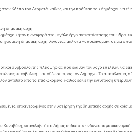
ς στον Κόλπο του Δερματά, καθώς και την πρόθεση του Δημάρχου να είνα
νη δημοτική αρχή
 Δημάρχου ήταν η αναφορά στο μεγάλο έργο αντικατάστασης του υδρευτι
οηγούμενη δημοτική αρχή, λέγοντας μάλιστα «υποκλίνομαι», σε μια σπά
οτικοί σύμβουλοι της πλειοψηφίας που έλαβαν τον λόγο επέλεξαν να ξε
περιπτώσεις υπερβολική – αποθέωση προς τον Δήμαρχο. Το αποτέλεσμα, 
λλον αντίθετο από το επιδιωκόμενο, καθώς έδινε την εντύπωση υπερβολή
χευμένες, επικεντρωμένες στην υστέρηση της δημοτικής αρχής σε κρίσιμ
α Καναβάκη, επανέλαβε ότι ο Δήμος ουδέποτε κινδύνευσε με οικονομική
άς υπενθύμισε ότι σημερινά στελέχη της πλειοψηφίας, όταν βρίσκοντα