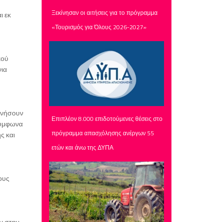
Ξεκίνησαν οι αιτήσεις για το πρόγραμμα
ι εκ
«Τουρισμός για Όλους 2026-2027»
κού
νια
κινήσουν
Επιπλέον 8.000 επιδοτούμενες θέσεις στο
σύμφωνα
πρόγραμμα απασχόλησης ανέργων 55
ς και
ετών και άνω της ΔΥΠΑ
ους
ν στην