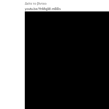
Δείτε το βίντεο:
youtu.be/YnMqjW-mBBs