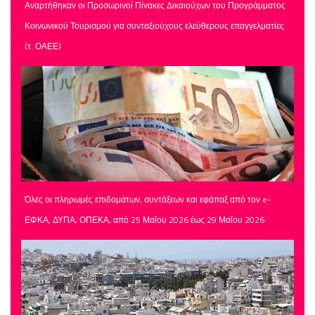
Αναρτήθηκαν οι Προσωρινοί Πίνακες Δικαιούχων του Προγράμματος
Κοινωνικού Τουρισμού για συνταξιούχους ελεύθερους επαγγελματίες
(τ. ΟΑΕΕ)
Όλες οι πληρωμές επιδομάτων, συντάξεων και εφάπαξ από τον e-
ΕΦΚΑ, ΔΥΠΑ, ΟΠΕΚΑ, από 25 Μαΐου 2026 έως 29 Μαΐου 2026