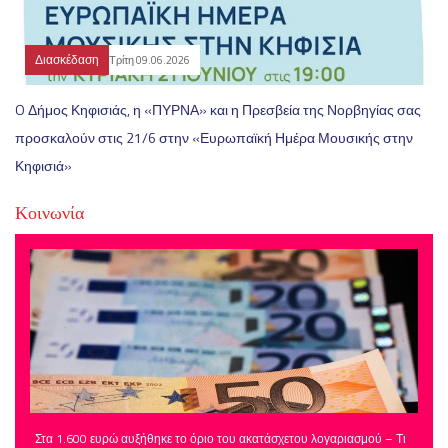
Διασκέδαση
Τρίτη 09.06.2026
O Δήμος Κηφισιάς, η «ΠΥΡΝΑ» και η Πρεσβεία της Νορβηγίας σας
προσκαλούν στις 21/6 στην «Ευρωπαϊκή Ημέρα Μουσικής στην
Κηφισιά»
Κοινωνία
Στα 1.600 ευρώ αυξήθηκε το όριο του ακατάσχετου λογαριασμού – Τι