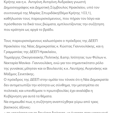
Κρήτης και η κ. Αντιγόνη Αντιγόνη Ανδρεάκη γνωστή
Δημοσιογράφος και Δημοτική Σύμβουλος Ηρακλείου, υπό τον
συντονισμό της Μαρίας Σπυριδάκη(Θέμα Κρήτης 103,1),
καθήλωσαν τους παρευρισκόμενους, που πήραν τον λόγο και
πρόσθεσαν τα δικά τους βιώματα, εμπλουτίζοντας την συζήτηση
που κράτησε ως αργά το βράδυ.
Τους παρευρισκόμενους καλωσόρισε ο πρόεδρος της ΔΕΕΠ
Ηρακλείου της Νέας Δημοκρατίας κ. Κώστας Γιαννουλάκης, και η
Γραμματέας της ΔΕΕΠ Ηρακλείου,
Τομεάρχης Οικογενειακής Πολιτικής &amp; Ισότητας των Φύλων κ.
Νεκταρία Μανίκα- Γιαννουλάκη, ενώ για τον σημαντικότατο ρόλο
της γυναίκας μίλησαν και οι Βουλευτές κ.κ. Λευτέρης Αυγενάκης και
Μάξιμος Σενετάκης.
Ο πρόεδρος της ΔΕΕΠ στην ομιλία του τόνισε ότι η Νέα Δημοκρατία
δεν αντιμετωπίζει την ισότητα ως σύνθημα, την μετατρέπει σε
πολιτικές και υπενθύμισε τι πρωτοβουλίες έχει αναλάβει η
Κυβέρνηση για αυτά τα θέματα.
Να σημειωθεί πως η συζήτηση αναπτύχθηκε γύρω από τρεις
βασικούς άξονες:
• τη μητρότητα και τη δημόσια διοίκηση, με έμφαση στην εφαρμογή