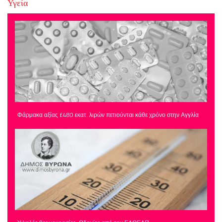
Υγεία
Φάρμακα αξίας £480 εκατ. λιρών πετιούνται κάθε χρόνο στην Αγγλία