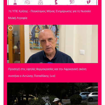
7η ΥΠΕ Κρήτης - Παγκόσμιος Μήνας Ενημέρωσης για τη Νωτιαία
Μυϊκή Ατροφία
Προσοχή στις υψηλές θερμοκρασίες και την Αφρικανική σκόνη
συστήνει ο Αντώνης Παπαδάκης (vid)