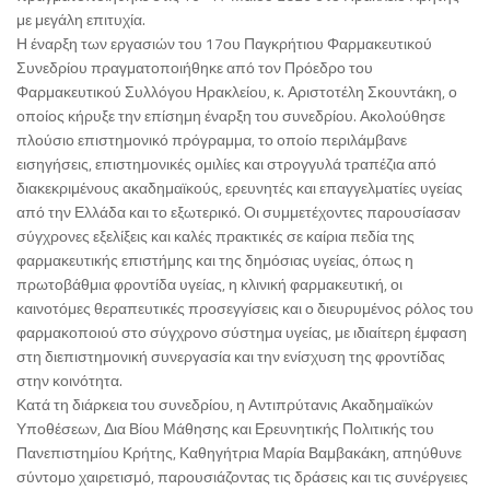
με μεγάλη επιτυχία.
Η έναρξη των εργασιών του 17ου Παγκρήτιου Φαρμακευτικού
Συνεδρίου πραγματοποιήθηκε από τον Πρόεδρο του
Φαρμακευτικού Συλλόγου Ηρακλείου, κ. Αριστοτέλη Σκουντάκη, ο
οποίος κήρυξε την επίσημη έναρξη του συνεδρίου. Ακολούθησε
πλούσιο επιστημονικό πρόγραμμα, το οποίο περιλάμβανε
εισηγήσεις, επιστημονικές ομιλίες και στρογγυλά τραπέζια από
διακεκριμένους ακαδημαϊκούς, ερευνητές και επαγγελματίες υγείας
από την Ελλάδα και το εξωτερικό. Οι συμμετέχοντες παρουσίασαν
σύγχρονες εξελίξεις και καλές πρακτικές σε καίρια πεδία της
φαρμακευτικής επιστήμης και της δημόσιας υγείας, όπως η
πρωτοβάθμια φροντίδα υγείας, η κλινική φαρμακευτική, οι
καινοτόμες θεραπευτικές προσεγγίσεις και ο διευρυμένος ρόλος του
φαρμακοποιού στο σύγχρονο σύστημα υγείας, με ιδιαίτερη έμφαση
στη διεπιστημονική συνεργασία και την ενίσχυση της φροντίδας
στην κοινότητα.
Κατά τη διάρκεια του συνεδρίου, η Αντιπρύτανις Ακαδημαϊκών
Υποθέσεων, Δια Βίου Μάθησης και Ερευνητικής Πολιτικής του
Πανεπιστημίου Κρήτης, Καθηγήτρια Μαρία Βαμβακάκη, απηύθυνε
σύντομο χαιρετισμό, παρουσιάζοντας τις δράσεις και τις συνέργειες