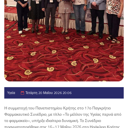
Υγεία
Τετάρτη 20 Μαΐου 2026 20:06
Η συμμετοχή του Πανεπιστημίου Κρήτης στο 17ο Παγκρήτιο
Φαρμακευτικό Συνέδριο, με τίτλο «Το μέλλον της Υγείας περνά από
το φαρμακείο», υπήρξε ιδιαίτερα δυναμική. Το Συνέδριο
πραγματοποιήθηκε στις 16–17 Μαΐου 2026 στο Ηράκλειο Κρήτης