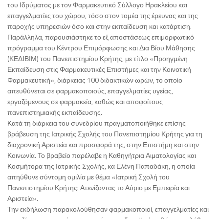
του Ιδρύματος με τον Φαρμακευτικό Σύλλογο Ηρακλείου και
επαγγελματίες του χώρου, τόσο στον τομέα της έρευνας και της
παροχής υπηρεσιών όσο και στην εκπαίδευση και κατάρτιση.
Παράλληλα, παρουσιάστηκε το εξ αποστάσεως επιμορφωτικό
πρόγραμμα του Κέντρου Επιμόρφωσης και Δια Βίου Μάθησης
(ΚΕΔΙΒΙΜ) του Πανεπιστημίου Κρήτης, με τίτλο «Προηγμένη
Εκπαίδευση στις Φαρμακευτικές Επιστήμες και την Κοινοτική
Φαρμακευτική», διάρκειας 100 διδακτικών ωρών, το οποίο
απευθύνεται σε φαρμακοποιούς, επαγγελματίες υγείας,
εργαζόμενους σε φαρμακεία, καθώς και αποφοίτους
πανεπιστημιακής εκπαίδευσης.
Κατά τη διάρκεια του συνεδρίου πραγματοποιήθηκε επίσης
βράβευση της Ιατρικής Σχολής του Πανεπιστημίου Κρήτης για τη
διαχρονική Αριστεία και προσφορά της, στην Επιστήμη και στην
Κοινωνία. Το βραβείο παρέλαβε η Καθηγήτρια Αιματολογίας και
Κοσμήτορα της Ιατρικής Σχολής, κα Ελένη Παπαδάκη, η οποία
απηύθυνε σύντομη ομιλία με θέμα «Ιατρική Σχολή του
Πανεπιστημίου Κρήτης: Ατενίζοντας το Αύριο με Εμπειρία και
Αριστεία».
Την εκδήλωση παρακολούθησαν φαρμακοποιοί, επαγγελματίες και