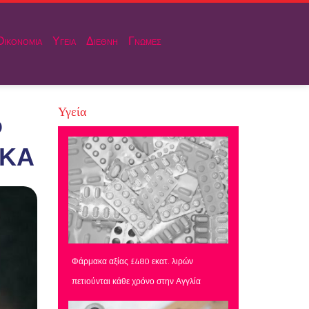
Οικονομια
Υγεια
Διεθνη
Γνωμες
Υγεία
ο
ΜΚΑ
Φάρμακα αξίας £480 εκατ. λιρών
πετιούνται κάθε χρόνο στην Αγγλία