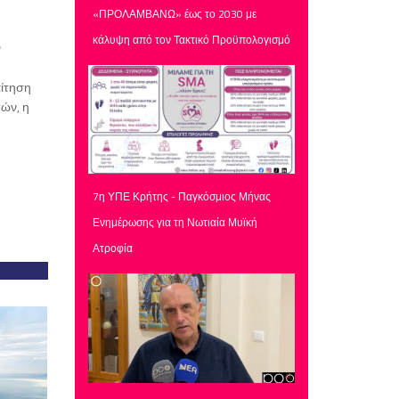
«ΠΡΟΛΑΜΒΑΝΩ» έως το 2030 με
κάλυψη από τον Τακτικό Προϋπολογισμό
ν
αίτηση
τών, η
7η ΥΠΕ Κρήτης - Παγκόσμιος Μήνας
Ενημέρωσης για τη Νωτιαία Μυϊκή
Ατροφία