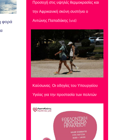
Προσοχή στις υψηλές θερμοκρασίες και
την Αφρικανική σκόνη συστήνει ο
Αντώνης Παπαδάκης (vid)
η φορά
ια
Καύσωνας: Οι οδηγίες του Υπουργείου
Υγείας για την προστασία των πολιτών