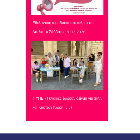
Εθελοντική αιμοδοσία στο αίθριο της
Λότζια το Σάββατο 18-07-2026
7 ΥΠΕ - Γυναίκες έδωσαν δείγμα για SMA
και Κυστική Ίνωση (vid)