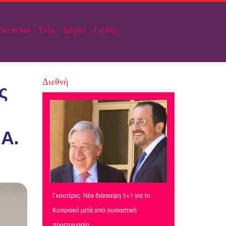
Οικονομια
Υγεια
Διεθνη
Γνωμες
Διεθνή
ς
 Α.
Γκουτέρες: Νέα διάσκεψη 5+1 για το
Κυπριακό μετά από ουσιαστική
προετοιμασία