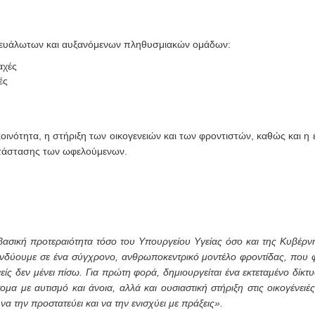
ρα ευάλωτων και αυξανόμενων πληθυσμιακών ομάδων:
αχές
ές
κοινότητα, η στήριξη των οικογενειών και των φροντιστών, καθώς και η
κατάστασης των ωφελούμενων.
βασική προτεραιότητα τόσο του Υπουργείου Υγείας όσο και της Κυβέρν
δύουμε σε ένα σύγχρονο, ανθρωποκεντρικό μοντέλο φροντίδας, που φέ
ανείς δεν μένει πίσω. Για πρώτη φορά, δημιουργείται ένα εκτεταμένο δίκ
α με αυτισμό και άνοια, αλλά και ουσιαστική στήριξη στις οικογένειέ
 να την προστατεύει και να την ενισχύει με πράξεις».