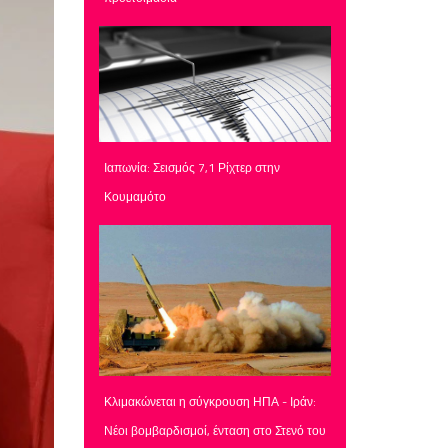
Ιαπωνία: Σεισμός 7,1 Ρίχτερ στην
Κουμαμότο
Κλιμακώνεται η σύγκρουση ΗΠΑ - Ιράν:
Νέοι βομβαρδισμοί, ένταση στο Στενό του