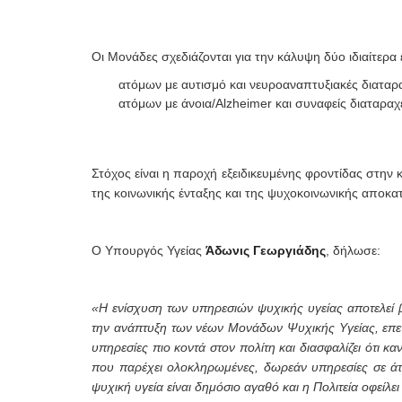
Οι Μονάδες σχεδιάζονται για την κάλυψη δύο ιδιαίτε
ατόμων με αυτισμό και νευροαναπτυξιακές διαταρ
ατόμων με άνοια/Alzheimer και συναφείς διαταραχ
Στόχος είναι η παροχή εξειδικευμένης φροντίδας στην 
της κοινωνικής ένταξης και της ψυχοκοινωνικής απο
Ο Υπουργός Υγείας
Άδωνις Γεωργιάδης
, δήλωσε:
«Η ενίσχυση των υπηρεσιών ψυχικής υγείας αποτελεί 
την ανάπτυξη των νέων Μονάδων Ψυχικής Υγείας, επεν
υπηρεσίες πιο κοντά στον πολίτη και διασφαλίζει ότι κ
που παρέχει ολοκληρωμένες, δωρεάν υπηρεσίες σε άτομ
ψυχική υγεία είναι δημόσιο αγαθό και η Πολιτεία οφείλει