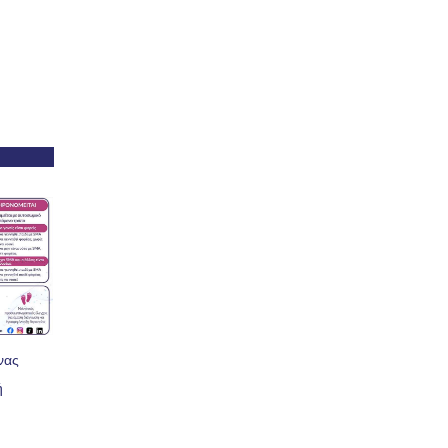
νας
ή