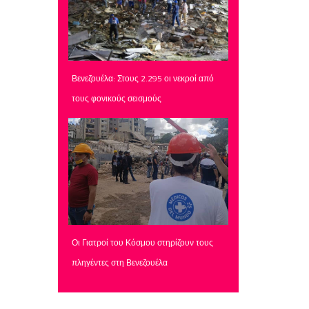
Βενεζουέλα: Στους 2.295 οι νεκροί από
τους φονικούς σεισμούς
Οι Γιατροί του Κόσμου στηρίζουν τους
πληγέντες στη Βενεζουέλα