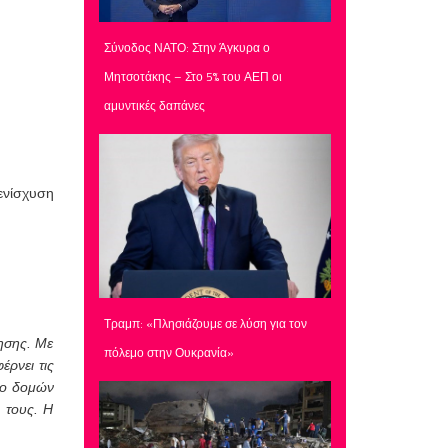
Σύνοδος ΝΑΤΟ: Στην Άγκυρα ο
Μητσοτάκης – Στο 5% του ΑΕΠ οι
αμυντικές δαπάνες
 ενίσχυση
Τραμπ: «Πλησιάζουμε σε λύση για τον
ησης. Με
πόλεμο στην Ουκρανία»
ρνει τις
τυο δομών
ς τους. Η