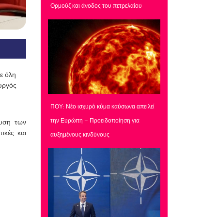
Ορμούζ και άνοδος του πετρελαίου
ε όλη
υργός
ΠΟΥ: Νέο ισχυρό κύμα καύσωνα απειλεί
την Ευρώπη – Προειδοποίηση για
χυση των
ικές και
αυξημένους κινδύνους