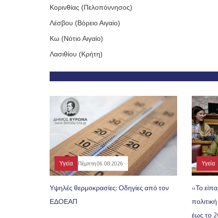
Κορινθίας (Πελοπόννησος)
Λέσβου (Βόρειο Αιγαίο)
Κω (Νότιο Αιγαίο)
Λασιθίου (Κρήτη)
Υγεία
Υγεία
Πέμπτη 06.08.2026
Υψηλές θερμοκρασίες: Οδηγίες από τον
«Το είπα
ΕΔΟΕΑΠ
πολιτι
έως το 2