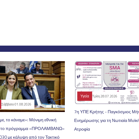
Υγεία
Τρίτη 28.07.2026
Σάββατο 01.08.2026
7η ΥΠΕ Κρήτης - Παγκόσμιος Μή
με, το κάναμε»: Μόνιμη εθνική
Ενημέρωσης για τη Νωτιαία Μυϊκ
κή το πρόγραμμα «ΠΡΟΛΑΜΒΑΝΩ»
Ατροφία
030 με κάλυψη από τον Τακτικό