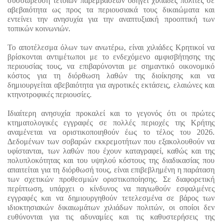
συσσώρευση τέτοιων παρεμβάσεων οδηγεί χιλιάδες πολίτες σε 
αβεβαιότητα ως προς τα περιουσιακά τους δικαιώματα και 
εντείνει την ανησυχία για την αναπτυξιακή προοπτική των 
τοπικών κοινωνιών.
Το αποτέλεσμα όλων των ανωτέρω, είναι χιλιάδες Κρητικοί να 
βρίσκονται αντιμέτωποι με το ενδεχόμενο αμφισβήτησης της 
περιουσίας τους, να επιβαρύνονται με σημαντικό οικονομικό 
κόστος για τη διόρθωση λαθών της διοίκησης και να 
δημιουργείται αβεβαιότητα για αγροτικές εκτάσεις, ελαιώνες και 
κτηνοτροφικές περιουσίες.
Ιδιαίτερη ανησυχία προκαλεί και το γεγονός ότι οι πρώτες 
κτηματολογικές εγγραφές σε πολλές περιοχές της Κρήτης 
αναμένεται να οριστικοποιηθούν έως το τέλος του 2026. 
Δεδομένων των σοβαρών εκκρεμοτήτων που εξακολουθούν να 
υφίστανται, των λαθών που έχουν καταγραφεί, καθώς και της 
πολυπλοκότητας και του υψηλού κόστους της διαδικασίας που 
απαιτείται για τη διόρθωσή τους, είναι επιβεβλημένη η παράταση 
των σχετικών προθεσμιών οριστικοποίησης. Σε διαφορετική 
περίπτωση, υπάρχει ο κίνδυνος να παγιωθούν εσφαλμένες 
εγγραφές και να δημιουργηθούν τετελεσμένα σε βάρος των 
ιδιοκτησιακών δικαιωμάτων χιλιάδων πολιτών, οι οποίοι δεν 
ευθύνονται για τις αδυναμίες και τις καθυστερήσεις της 