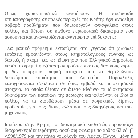
Οπως χαρακτηριστικά αναφέρουν: Η διαδικασία 
κτηματογράφησης σε πολλές περιοχές της Κρήτης έχει αναδείξει 
σοβαρά προβλήματα που δημιουργούν ανασφάλεια στους 
πολίτες και θέτουν σε κίνδυνο περιουσιακά δικαιώματα που 
ασκούνται και αναγνωρίζονται αναντίρρητα επί δεκαετίες.
Ένα βασικό πρόβλημα εντοπίζεται στο γεγονός ότι χιλιάδες 
εκτάσεις εμφανίζονται στους κτηματολογικούς πίνακες ως 
δασικές ή ακόμη και ως ιδιοκτησία του Ελληνικού Δημοσίου, 
παρότι εκκρεμεί η εξέταση αντιρρήσεων στους δασικούς χάρτες 
ή δεν υπάρχουν επαρκή στοιχεία που να θεμελιώνουν 
δικαιώματα κυριότητας του Δημοσίου. Παράλληλα, 
καταγράφονται σφάλματα σε όρια, εμβαδά και ιδιοκτησιακά 
στοιχεία, τα οποία θέτουν σε άμεσο κίνδυνο τα ιδιοκτησιακά 
δικαιώματα των κατοίκων της περιοχής και καλούνται οι ίδιοι οι 
πολίτες να τα διορθώσουν μέσα σε ασφυκτικές δίμηνες 
προθεσμίες για τους ίδιους, αλλά και τους δικηγόρους και τους 
μηχανικούς.
Ιδιαίτερα στην Κρήτη, το ιδιοκτησιακό καθεστώς παρουσιάζει 
διαχρονικές ιδιαιτερότητες, αφού σύμφωνα με το άρθρο 62 εδ. β' 
ν.998/1979 και την πάγια νομολογία του Αρείου Πάγου, μόνη η 