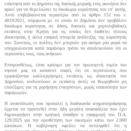
επίκληση από το Δημόσιο της δασικής μορφής ενός ακινήτου δεν 
αρκεί για να θεμελιώσει το δικαίωμα κυριότητας του επ' αυτής. 
Αυτό επιβεβαιώνεται περαιτέρω από το άρθρο 152 του ν. 
4819/2021, σύμφωνα με το οποίο το Δημόσιο δεν προβάλλει 
δικαίωμα κυριότητας σε δάση, δασικές και χορτολιβαδικές 
εκτάσεις στην Κρήτη για τις οποίες δεν διαθέτει τίτλους 
ιδιοκτησίας ή άλλα επαρκή στοιχεία απόδειξης της κυριότητάς 
του. Συνεπώς, οι πολίτες δεν μπορούν για ακόμα μία φορά να 
υποχρεώνονται κατά παράνομο τρόπο να αποδεικνύουν ότι οι 
περιουσίες τους, τους ανήκουν.
Επιπροσθέτως, είναι κρίσιμο για τον πρωτογενή τομέα του 
νησιού μας να καταστεί σαφές ότι σε περιπτώσεις που 
εμφανίζονται καλλιεργήσιμες εκτάσεις ως ιδιοκτησία του 
Δημοσίου, κινδυνεύουν οι εκτάσεις αυτές να θεωρηθούν μη 
επιλέξιμες για τη χορήγηση ενισχύσεων, χωρίς υπαιτιότητα των 
παραγωγών.
Η αναστάτωση που προκαλεί η διαδικασία κτηματογράφησης 
έρχεται να προστεθεί στην ήδη μεγάλη ανασφάλεια που έχει 
δημιουργήσει στην κρητική ύπαιθρο η εφαρμογή του Π.Δ. 
129/2025 για την οριοθέτηση των οικισμών κάτω των 2.000 
κατοίκων. Η κυβέρνηση οφείλει να αντιληφθεί ότι η 