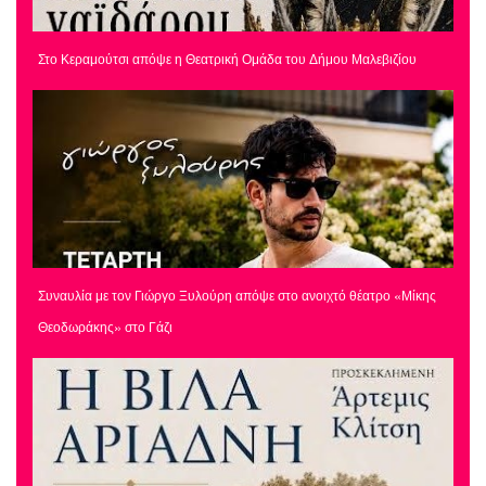
Στο Κεραμούτσι απόψε η Θεατρική Ομάδα του Δήμου Μαλεβιζίου
Συναυλία με τον Γιώργο Ξυλούρη απόψε στο ανοιχτό θέατρο «Μίκης
Θεοδωράκης» στο Γάζι