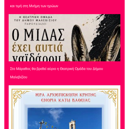
και τιμή στη Μνήμη των ηρώων
Στο Μάραθος θα βρεθεί αύριο η Θεατρική Ομάδα του Δήμου
Μαλεβιζίου