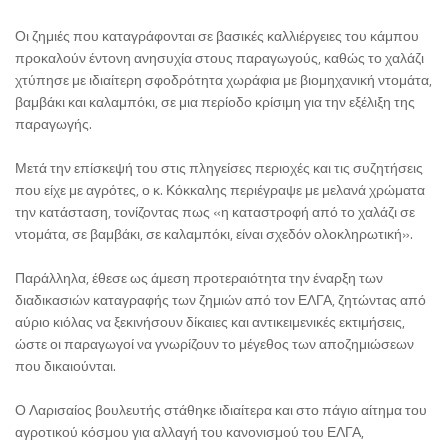
Οι ζημιές που καταγράφονται σε βασικές καλλιέργειες του κάμπου
προκαλούν έντονη ανησυχία στους παραγωγούς, καθώς το χαλάζι
χτύπησε με ιδιαίτερη σφοδρότητα χωράφια με βιομηχανική ντομάτα,
βαμβάκι και καλαμπόκι, σε μια περίοδο κρίσιμη για την εξέλιξη της
παραγωγής.
Μετά την επίσκεψή του στις πληγείσες περιοχές και τις συζητήσεις
που είχε με αγρότες, ο κ. Κόκκαλης περιέγραψε με μελανά χρώματα
την κατάσταση, τονίζοντας πως «η καταστροφή από το χαλάζι σε
ντομάτα, σε βαμβάκι, σε καλαμπόκι, είναι σχεδόν ολοκληρωτική».
Παράλληλα, έθεσε ως άμεση προτεραιότητα την έναρξη των
διαδικασιών καταγραφής των ζημιών από τον ΕΛΓΑ, ζητώντας από
αύριο κιόλας να ξεκινήσουν δίκαιες και αντικειμενικές εκτιμήσεις,
ώστε οι παραγωγοί να γνωρίζουν το μέγεθος των αποζημιώσεων
που δικαιούνται.
Ο Λαρισαίος βουλευτής στάθηκε ιδιαίτερα και στο πάγιο αίτημα του
αγροτικού κόσμου για αλλαγή του κανονισμού του ΕΛΓΑ,