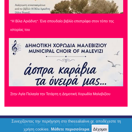
"Η Βίλα Αριάδνη": Ένα σπουδαίο βιβλίο επιστρέφει στον τόπο της
ιστορίας του
Στην Αγία Πελαγία την Τετάρτη η Δημοτική Χορωδία Μαλεβιζίου
Συνεχίζοντας την περιήγηση στο thessalialive.gr, αποδέχεστε τη
Αρχική
|
Όλες οι ειδήσεις
|
Όροι Χρήσης
|
Επικοινωνία
χρήση cookies.
Μάθετε περισσότερα
.