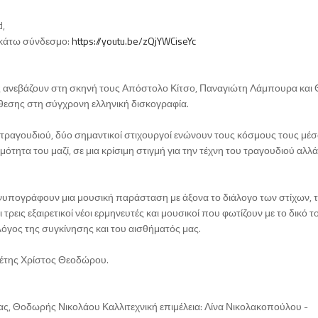
d,
ακάτω σύνδεσμο:
https://youtu.be/zQjYWCiseYc
 ανεβάζουν στη σκηνή τους Απόστολο Κίτσο, Παναγιώτη Λάμπουρα και
άθεσης στη σύγχρονη ελληνική δισκογραφία.
 τραγουδιού, δύο σημαντικοί στιχουργοί ενώνουν τους κόσμους τους μέ
τητα του μαζί, σε μια κρίσιμη στιγμή για την τέχνη του τραγουδιού αλλά
συνυπογράφουν μια μουσική παράσταση με άξονα το διάλογο των στίχων, 
ρεις εξαιρετικοί νέοι ερμηνευτές και μουσικοί που φωτίζουν με το δικό τ
λόγος της συγκίνησης και του αισθήματός μας.
έτης Χρίστος Θεοδώρου.
, Θοδωρής Νικολάου Καλλιτεχνική επιμέλεια: Λίνα Νικολακοπούλου -