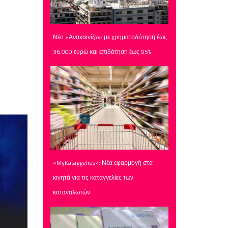
Νέο «Ανακαινίζω» με χρηματοδότηση έως
36.000 ευρώ και επιδότηση έως 95%
«MyKataggelies»: Νέα εφαρμογή στα
κινητά για τις καταγγελίες των
καταναλωτών.