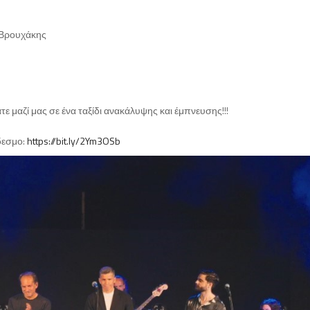
ς Βρουχάκης
άτε μαζί μας σε ένα ταξίδι ανακάλυψης και έμπνευσης!!!
δεσμο:
https://bit.ly/2Ym3OSb