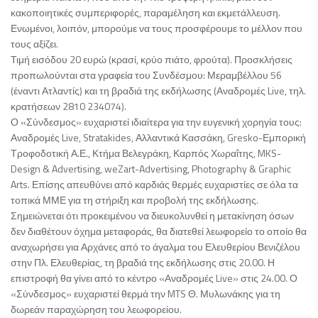
κακοποιητικές συμπεριφορές, παραμέληση και εκμετάλλευση.
Ενωμένοι, λοιπόν, μπορούμε να τους προσφέρουμε το μέλλον που
τους αξίζει.
Τιμή εισόδου 20 ευρώ (κρασί, κρύο πιάτο, φρούτα). Προσκλήσεις
προπωλούνται στα γραφεία του Συνδέσμου: Μεραμβέλλου 56
(έναντι Ατλαντίς) και τη βραδιά της εκδήλωσης (Αναδρομές Live, τηλ.
κρατήσεων 2810 234074).
Ο «Σύνδεσμος» ευχαριστεί ιδιαίτερα για την ευγενική χορηγία τους:
Αναδρομές Live, Stratakides, Αλλαντικά Κασσάκη, Gresko-Εμπορική
Τροφοδοτική Α.Ε., Κτήμα Βελεγράκη, Καρπός Χωραΐτης, MKS-
Design & Advertising, weZart-Advertising, Photography & Graphic
Arts. Επίσης απευθύνει από καρδιάς θερμές ευχαριστίες σε όλα τα
τοπικά ΜΜΕ για τη στήριξη και προβολή της εκδήλωσης.
Σημειώνεται ότι προκειμένου να διευκολυνθεί η μετακίνηση όσων
δεν διαθέτουν όχημα μεταφοράς, θα διατεθεί λεωφορείο το οποίο θα
αναχωρήσει για Αρχάνες από το άγαλμα του Ελευθερίου Βενιζέλου
στην Πλ. Ελευθερίας, τη βραδιά της εκδήλωσης στις 20.00. Η
επιστροφή θα γίνει από το κέντρο «Αναδρομές Live» στις 24.00. Ο
«Σύνδεσμος» ευχαριστεί θερμά την MTS Θ. Μυλωνάκης για τη
δωρεάν παραχώρηση του λεωφορείου.