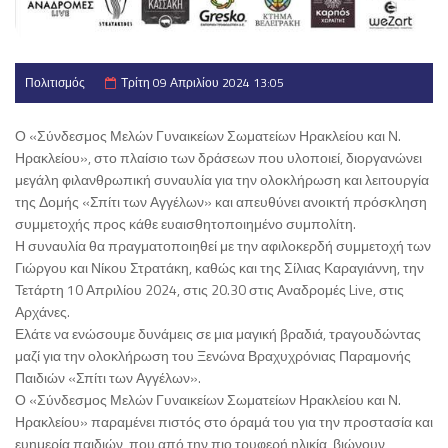
Πολιτισμός
Τρίτη 09 Απριλίου 2024 13:05
Ο «Σύνδεσμος Μελών Γυναικείων Σωματείων Ηρακλείου και Ν.
Ηρακλείου», στο πλαίσιο των δράσεων που υλοποιεί, διοργανώνει
μεγάλη φιλανθρωπική συναυλία για την ολοκλήρωση και λειτουργία
της Δομής «Σπίτι των Αγγέλων» και απευθύνει ανοικτή πρόσκληση
συμμετοχής προς κάθε ευαισθητοποιημένο συμπολίτη.
Η συναυλία θα πραγματοποιηθεί με την αφιλοκερδή συμμετοχή των
Γιώργου και Νίκου Στρατάκη, καθώς και της Σίλιας Καραγιάννη, την
Τετάρτη 10 Απριλίου 2024, στις 20.30 στις Αναδρομές Live, στις
Αρχάνες.
Ελάτε να ενώσουμε δυνάμεις σε μια μαγική βραδιά, τραγουδώντας
μαζί για την ολοκλήρωση του Ξενώνα Βραχυχρόνιας Παραμονής
Παιδιών «Σπίτι των Αγγέλων».
Ο «Σύνδεσμος Μελών Γυναικείων Σωματείων Ηρακλείου και Ν.
Ηρακλείου» παραμένει πιστός στο όραμά του για την προστασία και
ευημερία παιδιών, που από την πιο τρυφερή ηλικία, βιώνουν